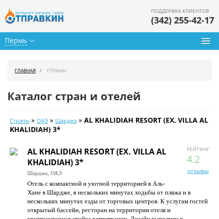
ПОДДЕРЖКА КЛИЕНТОВ
(342) 255-42-17
Пермь
Туры из Перми
ГЛАВНАЯ
СТРАНЫ
Подбор тура
Каталог стран и отелей
Горящие туры
»
»
»
AL KHALIDIAH RESORT (EX. VILLA AL
Страны
ОАЭ
Шарджа
Календарь туров
KHALIDIAH) 3*
Цены дня
РЕЙТИНГ
AL KHALIDIAH RESORT (EX. VILLA AL
4.2
KHALIDIAH) 3*
Страны
отзывы
Шарджа,
ОАЭ
Отель с компактной и уютной территорией в Аль-
Как купить
Хане в Шардже, в нескольких минутах ходьбы от пляжа и в
нескольких минутах езды от торговых центров. К услугам гостей
О нас
открытый бассейн, ресторан на территории отеля и
круглосуточная стойка регистрации. Дизайн выполнен в