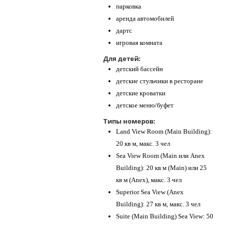
парковка
аренда автомобилей
дартс
игровая комната
Для детей:
детский бассейн
детские стульчики в ресторане
детские кроватки
детское меню/буфет
Типы номеров:
Land View Room (Main Building):
20 кв м, макс. 3 чел
Sea View Room (Main или Anex
Building): 20 кв м (Main) или 25
кв м (Anex), макс. 3 чел
Superior Sea View (Anex
Building): 27 кв м, макс. 3 чел
Suite (Main Building) Sea View: 50