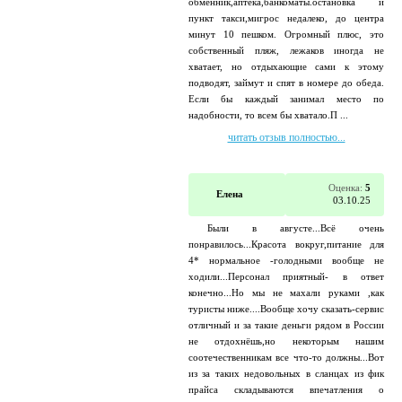
обменник,аптека,банкоматы.остановка и
пункт такси,мигрос недалеко, до центра
минут 10 пешком. Огромный плюс, это
собственный пляж, лежаков иногда не
хватает, но отдыхающие сами к этому
подводят, займут и спят в номере до обеда.
Если бы каждый занимал место по
надобности, то всем бы хватало.П ...
читать отзыв полностью...
Оценка:
5
Елена
03.10.25
Были в августе...Всё очень
понравилось...Красота вокруг,питание для
4* нормальное -голодными вообще не
ходили...Персонал приятный- в ответ
конечно...Но мы не махали руками ,как
туристы ниже....Вообще хочу сказать-сервис
отличный и за такие деньги рядом в России
не отдохнёшь,но некоторым нашим
соотечественникам все что-то должны...Вот
из за таких недовольных в сланцах из фик
прайса складываются впечатления о