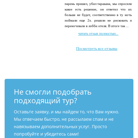
парень пришел, убил таракана, мы спросили
какое есть решение, он ответил что их
больше не будет, соответственно в ту ночь
поймали еще 2х. решили не рисковать и
переночевали в лобби отеля. В итоге так ...
читать отзыв полностью...
Посмотреть все отзывы
Не смогли подобрать
подходящий тур?
Оставьте заявку, и мы найдем то, что Вам нужно.
Мы отвечаем быстро, не рассылаем спам и не
навязываем дополнительных услуг. Просто
попробуйте и убедитесь сами!