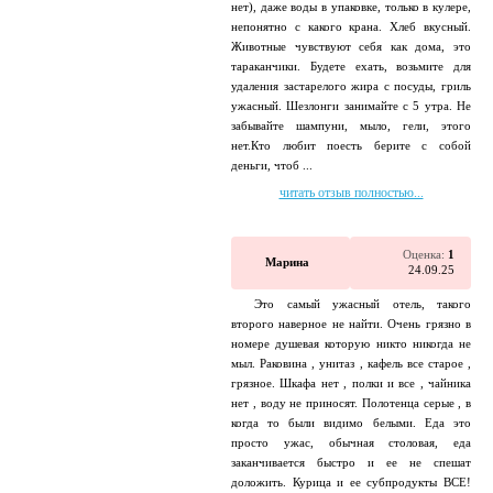
нет), даже воды в упаковке, только в кулере,
непонятно с какого крана. Хлеб вкусный.
Животные чувствуют себя как дома, это
тараканчики. Будете ехать, возьмите для
удаления застарелого жира с посуды, гриль
ужасный. Шезлонги занимайте с 5 утра. Не
забывайте шампуни, мыло, гели, этого
нет.Кто любит поесть берите с собой
деньги, чтоб ...
читать отзыв полностью...
Оценка:
1
Марина
24.09.25
Это самый ужасный отель, такого
второго наверное не найти. Очень грязно в
номере душевая которую никто никогда не
мыл. Раковина , унитаз , кафель все старое ,
грязное. Шкафа нет , полки и все , чайника
нет , воду не приносят. Полотенца серые , в
когда то были видимо белыми. Еда это
просто ужас, обычная столовая, еда
заканчивается быстро и ее не спешат
доложить. Курица и ее субпродукты ВСЕ!