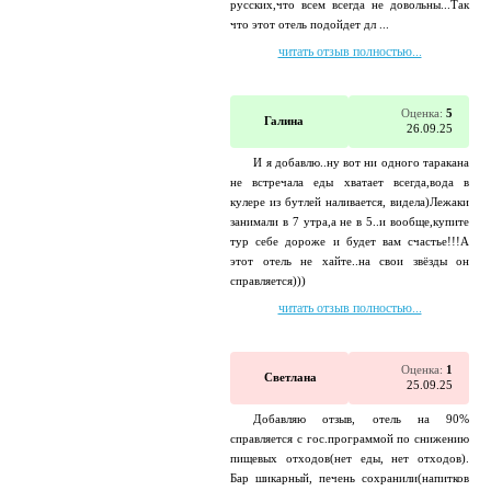
русских,что всем всегда не довольны...Так
что этот отель подойдет дл ...
читать отзыв полностью...
Оценка:
5
Галина
26.09.25
И я добавлю..ну вот ни одного таракана
не встречала еды хватает всегда,вода в
кулере из бутлей наливается, видела)Лежаки
занимали в 7 утра,а не в 5..и вообще,купите
тур себе дороже и будет вам счастье!!!А
этот отель не хайте..на свои звёзды он
справляется)))
читать отзыв полностью...
Оценка:
1
Светлана
25.09.25
Добавляю отзыв, отель на 90%
справляется с гос.программой по снижению
пищевых отходов(нет еды, нет отходов).
Бар шикарный, печень сохранили(напитков