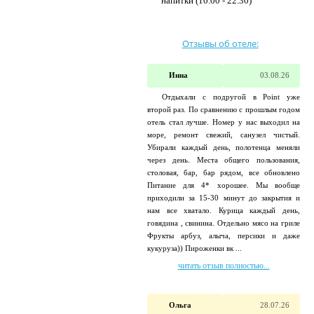
напитки (10.00 - 22.30)
Отзывы об отеле:
Инна
03.08.26
Отдыхали с подругой в Point уже
второй раз. По сравнению с прошлым годом
отель стал лучше. Номер у нас выходил на
море, ремонт свежий, санузел чистый.
Убирали каждый день, полотенца меняли
через день. Места общего пользования,
столовая, бар, бар рядом, все обновлено
Питание для 4* хорошее. Мы вообще
приходили за 15-30 минут до закрытия и
нам все хватало. Курица каждый день,
говядина , свинина. Отдельно мясо на гриле
Фрукты арбуз, алыча, персики и даже
кукуруза)) Пироженки вк ...
читать отзыв полностью...
Ольга
28.07.26