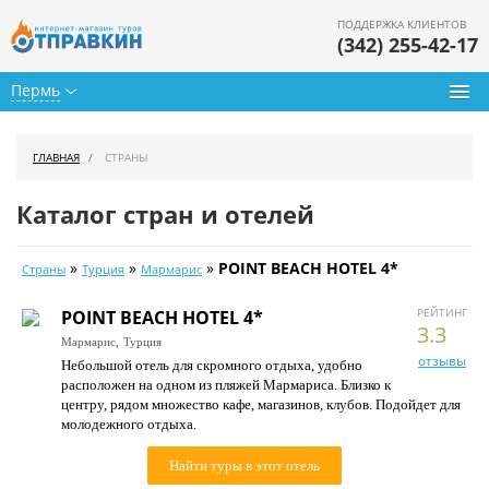
ПОДДЕРЖКА КЛИЕНТОВ
(342) 255-42-17
Пермь
Туры из Перми
ГЛАВНАЯ
СТРАНЫ
Подбор тура
Каталог стран и отелей
Горящие туры
»
»
»
POINT BEACH HOTEL 4*
Страны
Турция
Мармарис
Календарь туров
РЕЙТИНГ
POINT BEACH HOTEL 4*
Цены дня
3.3
Мармарис,
Турция
отзывы
Небольшой отель для скромного отдыха, удобно
Страны
расположен на одном из пляжей Мармариса. Близко к
центру, рядом множество кафе, магазинов, клубов. Подойдет для
Как купить
молодежного отдыха.
О нас
Найти туры в этот отель