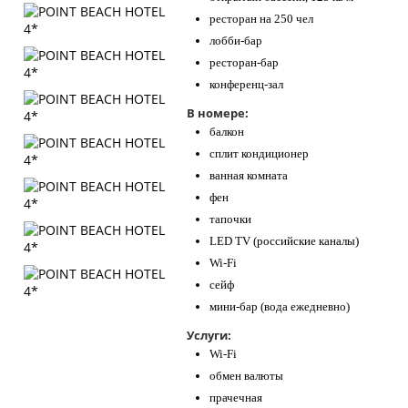
ресторан на 250 чел
лобби-бар
ресторан-бар
конференц-зал
В номере:
балкон
сплит кондиционер
ванная комната
фен
тапочки
LED TV (российские каналы)
Wi-Fi
сейф
мини-бар (вода ежедневно)
Услуги:
Wi-Fi
обмен валюты
прачечная