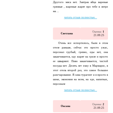
Другого мяса нет. Завтрак яйца вареные
грязные , жареные жарят про тебе в литре
ма ...
читать отзыв полностью...
Оценка:
1
Светлана
21.09.25
Очень все испортилось, были в этом
отеле раньше, сейчас это просто ужас,
персонал грубый, грязно, еды нет, она
заканчивается, еду жарят на гриле и просто
ее швыряют. Пиво заканчивается, чистой
посуды нет. Десять лет езжу в Мармарис, в
этот отель второй раз, это самое большое
разочарование. Я сама турагент и я просто в
шоке, экономия на всем, на еде, напитках,
персонале
читать отзыв полностью...
Оценка:
2
Оксана
21.09.25