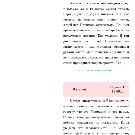
Все плохо, кроме пляжа, который сразу
у выхода, да и то всегда заняты лежаки.
Народ ходит с 5 утра и занимает их. После
завтрака приходишь одни тряпки лежат,
людей нет. Пришлось отвоевывать. При чем
правило в отеле 20 минут и забирай если не
пользуешься лежаком. Еда ужасная. Я три
дня сидела на толчке. Постоянно все
заканчивается и пока не станешь говорить и
руками махать мол принесите еды никто и
не пошевелится. Ложек все время нет, вилки
самим приходится ходить просить. Тар ...
читать отзыв полностью...
Оценка:
1
Наталья
19.09.25
В отеле кишат тараканы!!! они на кухне,
в зоне приема пищи, отелю на это плевать!
говорят что это Мармарис, и это норма.
Очень грязно, еда иногда очень странная, но
пойдет, голодными не останетесь. Когда
увидели, что тараканы есть и в номере,
пошли разбираться к администраторам,