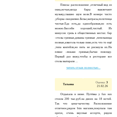
Плюсы: расположение ,отличный вид из
окна,ночью,когда бары выключают
музыку,слышно шум волн.В номере чисто
,уборка ежедневно.Белье,матрасы,полотенца
чистые.Еда есть,да однообразная,но есть
можно.Бассейн хороший,чистый. Из
минусов: грязь в общественных местах: бар
-столы грязные,диваны грязные ,пепельницы
полные,алкоголь-только пиво,есть что то ещё
,типа коктейли,но пить не рискнула их.На
пляже -лежаки грязные,бычки повсюду.
Первый раз вижу,чтобы в ресторане все
столы вытирали ...
читать отзыв полностью...
Оценка:
3
Татьяна
21.02.26
Отдыхала в июне. Путёвка у fun sun
стоила 200 тыс.руб.на двоих на 18 ночей.
Так что цена=качеству. Расположение
отличное,рядом bim магазин,покупала там
орехи, очень вкусные ассорти, рядом