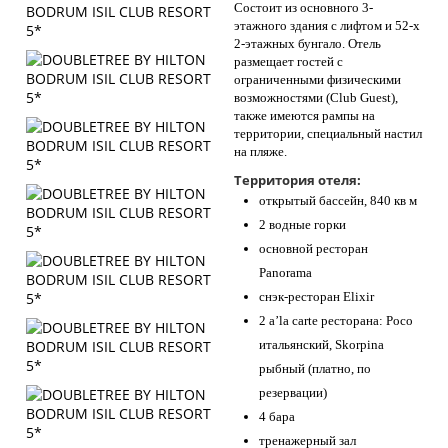
Состоит из основного 3-
этажного здания с лифтом и 52-х
2-этажных бунгало. Отель
размещает гостей с
ограниченными физическими
возможностями (Club Guest),
также имеются рампы на
территории, специальный настил
на пляже.
Территория отеля:
открытый бассейн, 840 кв м
2 водные горки
основной ресторан
Panorama
снэк-ресторан Elixir
2 a’la carte ресторана: Poco
итальянский, Skorpina
рыбный (платно, по
резервации)
4 бара
тренажерный зал