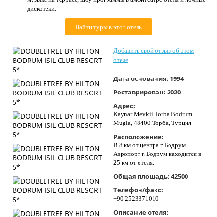
Контакты
дискотеки.
Найти туры в этот отель
Добавить свой отзыв об этом
отеле
Дата основания:
1994
Реставрирован:
2020
Адрес:
Kaynar Mevkii Torba Bodrum
Mugla, 48400 Торба, Турция
Расположение:
В 8 км от центра г. Бодрум.
Аэропорт г. Бодрум находится в
25 км от отеля.
Общая площадь:
42500
Телефон/факс:
+90 2523371010
Описание отеля: