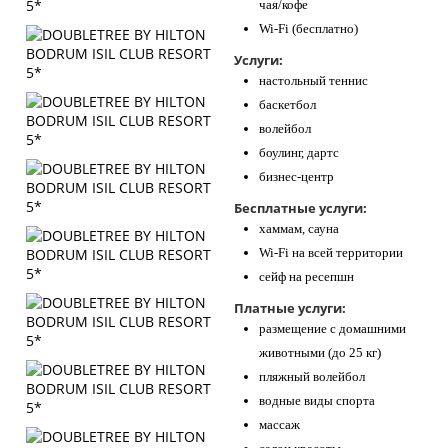
чая/кофе
Wi-Fi (бесплатно)
Услуги:
настольный теннис
баскетбол
волейбол
боулинг, дартс
бизнес-центр
Бесплатные услуги:
хаммам, сауна
Wi-Fi на всей территории
сейф на ресепшн
Платные услуги:
размещение с домашними
животными (до 25 кг)
пляжный волейбол
водные виды спорта
массаж