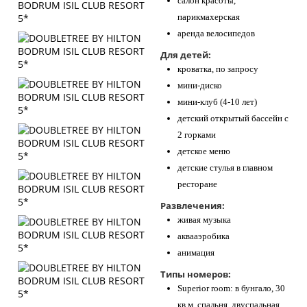
салон красоты,
парикмахерская
аренда велосипедов
Для детей:
кроватка, по запросу
мини-диско
мини-клуб (4-10 лет)
детский открытый бассейн с
2 горками
детское меню
детские стулья в главном
ресторане
Развлечения:
живая музыка
аквааэробика
анимация
Типы номеров:
Superior room: в бунгало, 30
кв.м, спальня, двуспальная