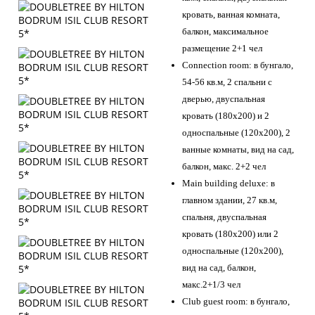
кровать, ванная комната,
балкон, максимальное
размещение 2+1 чел
Connection room: в бунгало,
54-56 кв.м, 2 спальни с
дверью, двуспальная
кровать (180х200) и 2
односпальные (120х200), 2
ванные комнаты, вид на сад,
балкон, макс. 2+2 чел
Main building deluxe: в
главном здании, 27 кв.м,
спальня, двуспальная
кровать (180х200) или 2
односпальные (120х200),
вид на сад, балкон,
макс.2+1/3 чел
Club guest room: в бунгало,