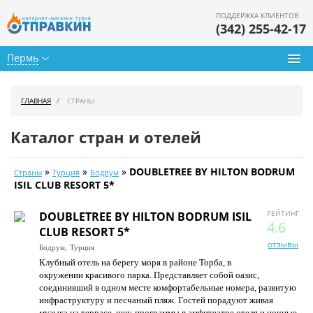
ПОДДЕРЖКА КЛИЕНТОВ
(342) 255-42-17
Пермь
Туры из Перми
ГЛАВНАЯ
СТРАНЫ
Подбор тура
Каталог стран и отелей
Горящие туры
»
»
»
DOUBLETREE BY HILTON BODRUM
Страны
Турция
Бодрум
Календарь туров
ISIL CLUB RESORT 5*
Цены дня
РЕЙТИНГ
DOUBLETREE BY HILTON BODRUM ISIL
4.6
CLUB RESORT 5*
Страны
отзывы
Бодрум,
Турция
Клубный отель на берегу моря в районе Торба, в
Как купить
окружении красивого парка. Представляет собой оазис,
соединивший в одном месте комфортабельные номера, развитую
О нас
инфраструктуру и песчаный пляж. Гостей порадуют живая
музыка на террасе, шоу-программы в амфитеатре отеля и ночные