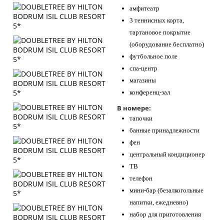
амфитеатр
3 теннисных корта,
тартановое покрытие
(оборудование бесплатно)
футбольное поле
спа-центр
магазины
конференц-зал
В номере:
тапочки
банные принадлежности
фен
центральный кондиционер
ТВ
телефон
мини-бар (безалкогольные
напитки, ежедневно)
набор для приготовления