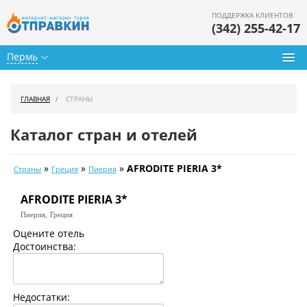
ПОДДЕРЖКА КЛИЕНТОВ
(342) 255-42-17
Пермь
Туры из Перми
ГЛАВНАЯ
СТРАНЫ
Подбор тура
Каталог стран и отелей
Горящие туры
»
»
»
AFRODITE PIERIA 3*
Страны
Греция
Пиерия
Календарь туров
AFRODITE PIERIA 3*
Цены дня
Пиерия,
Греция
Страны
Оцените отель
Достоинства:
Как купить
О нас
Недостатки: