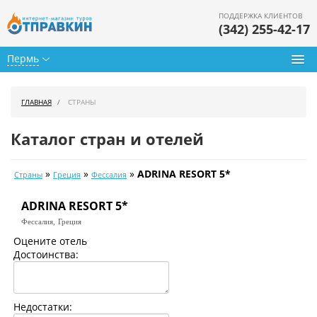
ПОДДЕРЖКА КЛИЕНТОВ
(342) 255-42-17
Пермь
Туры из Перми
ГЛАВНАЯ
СТРАНЫ
Подбор тура
Каталог стран и отелей
Горящие туры
»
»
»
ADRINA RESORT 5*
Страны
Греция
Фессалия
Календарь туров
ADRINA RESORT 5*
Цены дня
Фессалия,
Греция
Страны
Оцените отель
Достоинства:
Как купить
О нас
Недостатки: