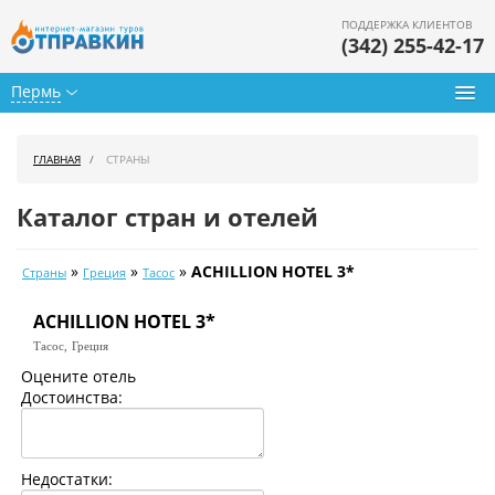
ПОДДЕРЖКА КЛИЕНТОВ
(342) 255-42-17
Пермь
Туры из Перми
ГЛАВНАЯ
СТРАНЫ
Подбор тура
Каталог стран и отелей
Горящие туры
»
»
»
ACHILLION HOTEL 3*
Страны
Греция
Тасос
Календарь туров
ACHILLION HOTEL 3*
Цены дня
Тасос,
Греция
Страны
Оцените отель
Достоинства:
Как купить
О нас
Недостатки: