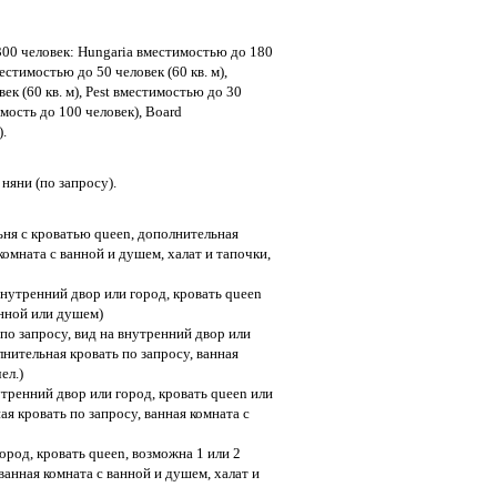
300 человек: Hungaria вместимостью до 180
местимостью до 50 человек (60 кв. м),
ек (60 кв. м), Pest вместимостью до 30
тимость до 100 человек), Board
).
 няни (по запросу).
альня с кроватью queen, дополнительная
 комната с ванной и душем, халат и тапочки,
а внутренний двор или город, кровать queen
анной или душем)
н по запросу, вид на внутренний двор или
лнительная кровать по запросу, ванная
ел.)
нутренний двор или город, кровать queen или
я кровать по запросу, ванная комната с
 город, кровать queen, возможна 1 или 2
ванная комната с ванной и душем, халат и