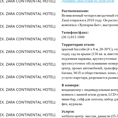
Добавить свой отзыв об этом отеле
Расположение:
Великолепный четырехзвездочный оте
Zara) открылся в 2010 году. Он расп
комплекса «Хунгариа-Бат», выстроенн
Телефон/факс:
(36 1) 815 1000
Территория отеля:
крытый бассейн (4 х 8 м, 28-30°C), о
года), сад на крыше (150 кв. м, вмест
подземная парковка, круглосуточные 
круглосуточное обслуживание номеро
центр, прокат автомобилей, трансфер
багажа, Wi-Fi в общественных зонах, 
услуги секретаря, разрешается разм
В номере:
кондиционер с индивидуальным контр
комната с ванной и/или душем, LCD-т
мини-бар, сейф для лэптопа, набор дл
фен, журналы.
Услуги:
wellness-центр: массаж, джакузи (35-