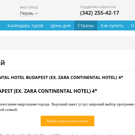
ПОДДЕРЖКА КЛИЕНТОВ
ВАШ ГОРОД
(342) 255-42-17
Пермь
ы
Календарь туров
Цены дня
Страны
Как купить
О
ей
TAL HOTEL BUDAPEST (EX. ZARA СONTINENTAL HOTEL) 4*
EST (EX. ZARA СONTINENTAL HOTEL) 4*
ическими кварталами города. Хороший пакет услуг, широкий выбор программ 
ей семьей.
Найти туры в этот отель