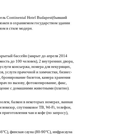
ль Сontinental Hotel Budapest(бывший
оложен в охраняемом государством здании
ом в стиле модерн.
ткрытый бассейн (закрыт до апреля 2014
имость до 100 человек), 2 внутренних двора,
услуги консьержа, номера для некурящих,
в, услуги прачечной и химчистки, бизнес-
, бронирование билетов, камера хранения
врач по вызову, фотокопирование, факс,
ещение с домашними животными (платно).
олем, балкон в некоторых номерах, ванная
елевизор, спутниковое ТВ, Wi-Fi, телефон,
я приготовления чая и кофе (по запросу),
36°C), финская сауна (80-90°C), инфрасауна