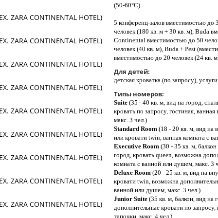
(50-60°C).
5 конференц-залов вместимостью до 
человек (180 кв. м + 30 кв. м), Buda в
Continental вместимостью до 50 челов
человек (40 кв. м), Buda + Pest (вмес
вместимостью до 20 человек (24 кв. м
Для детей:
детская кроватка (по запросу), услуги
Типы номеров:
Suite
(35 - 40 кв. м, вид на город, сп
кровать по запросу, гостиная, ванная
макс. 3 чел.)
Standard Room
(18 - 20 кв. м, вид н
или кровати twin, ванная комната с в
Executive Room
(30 - 35 кв. м, балко
город, кровать queen, возможна допо
комната с ванной или душем, макс. 3 ч
Deluxe Room
(20 - 25 кв. м, вид на в
кровати twin, возможна дополнительна
ванной или душем, макс. 3 чел.)
Junior Suite
(35 кв. м, балкон, вид на
дополнительные кровати по запросу, 
тапочки, макс. 4 чел.)