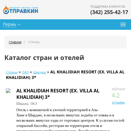
ПОДДЕРЖКА КЛИЕНТОВ
(342) 255-42-17
Пермь
Туры из Перми
ГЛАВНАЯ
СТРАНЫ
Подбор тура
Каталог стран и отелей
Горящие туры
»
»
»
AL KHALIDIAH RESORT (EX. VILLA AL
Страны
ОАЭ
Шарджа
Календарь туров
KHALIDIAH) 3*
Цены дня
РЕЙТИНГ
AL KHALIDIAH RESORT (EX. VILLA AL
4.2
KHALIDIAH) 3*
Страны
отзывы
Шарджа,
ОАЭ
Отель с компактной и уютной территорией в Аль-
Как купить
Хане в Шардже, в нескольких минутах ходьбы от пляжа и в
нескольких минутах езды от торговых центров. К услугам гостей
О нас
открытый бассейн, ресторан на территории отеля и
круглосуточная стойка регистрации. Дизайн выполнен в