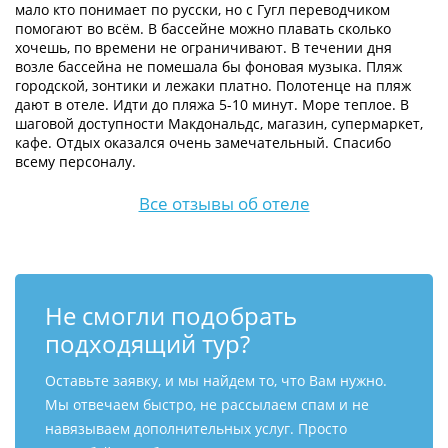
мало кто понимает по русски, но с Гугл переводчиком
помогают во всём. В бассейне можно плавать сколько
хочешь, по времени не ограничивают. В течении дня
возле бассейна не помешала бы фоновая музыка. Пляж
городской, зонтики и лежаки платно. Полотенце на пляж
дают в отеле. Идти до пляжа 5-10 минут. Море теплое. В
шаговой доступности Макдональдс, магазин, супермаркет,
кафе. Отдых оказался очень замечательный. Спасибо
всему персоналу.
Все отзывы об отеле
Не смогли подобрать
подходящий тур?
Оставьте заявку, и мы найдем то, что Вам нужно.
Мы отвечаем быстро, не рассылаем спам и не
навязываем дополнительных услуг. Просто