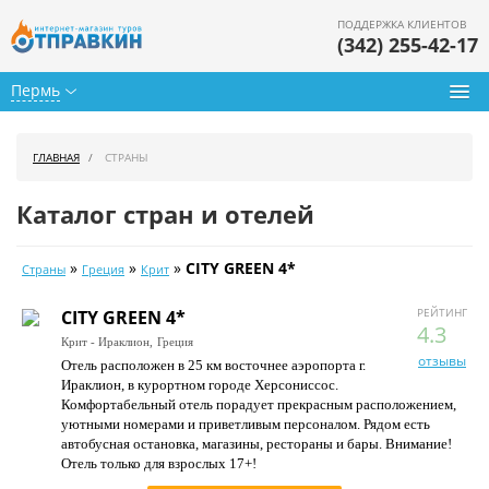
ПОДДЕРЖКА КЛИЕНТОВ
(342) 255-42-17
Пермь
Туры из Перми
ГЛАВНАЯ
СТРАНЫ
Подбор тура
Каталог стран и отелей
Горящие туры
»
»
»
CITY GREEN 4*
Страны
Греция
Крит
Календарь туров
РЕЙТИНГ
CITY GREEN 4*
Цены дня
4.3
Крит - Ираклион,
Греция
отзывы
Отель расположен в 25 км восточнее аэропорта г.
Страны
Ираклион, в курортном городе Херсониссос.
Комфортабельный отель порадует прекрасным расположением,
Как купить
уютными номерами и приветливым персоналом. Рядом есть
автобусная остановка, магазины, рестораны и бары. Внимание!
О нас
Отель только для взрослых 17+!