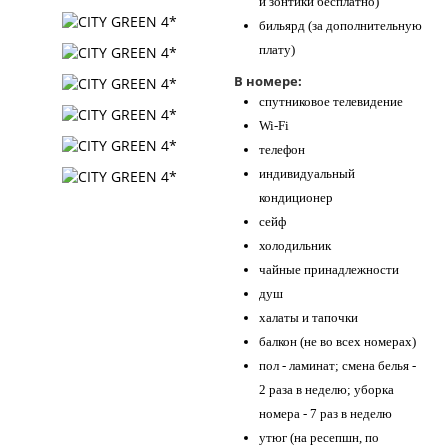
и зонтики бесплатно)
бильярд (за дополнительную
плату)
В номере:
спутниковое телевидение
Wi-Fi
телефон
индивидуальный
кондиционер
сейф
холодильник
чайные принадлежности
душ
халаты и тапочки
балкон (не во всех номерах)
пол - ламинат; смена белья -
2 раза в неделю; уборка
номера - 7 раз в неделю
утюг (на ресепшн, по