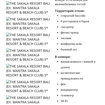
маломобильных гостей.
Территория отеля:
открытый бассейн
6 ресторанов и баров
спа-центр
фитнес-центр
часовня
конференц-залы
бальный зал
В номере:
ванная комната с ванной и
душем
косметические
принадлежности
фен
кондиционер
телевизор
Wi-Fi