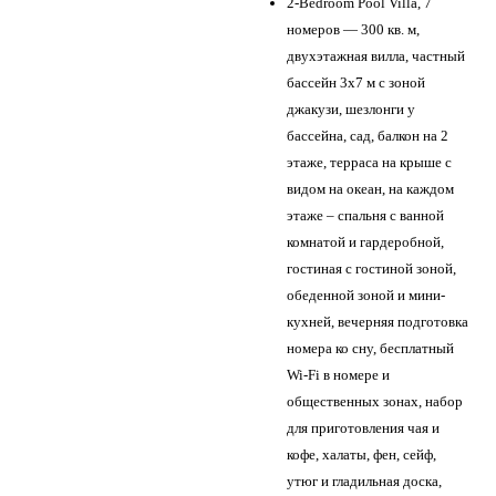
2-Bedroom Pool Villa, 7
номеров — 300 кв. м,
двухэтажная вилла, частный
бассейн 3x7 м с зоной
джакузи, шезлонги у
бассейна, сад, балкон на 2
этаже, терраса на крыше с
видом на океан, на каждом
этаже – спальня с ванной
комнатой и гардеробной,
гостиная с гостиной зоной,
обеденной зоной и мини-
кухней, вечерняя подготовка
номера ко сну, бесплатный
Wi-Fi в номере и
общественных зонах, набор
для приготовления чая и
кофе, халаты, фен, сейф,
утюг и гладильная доска,