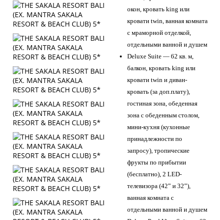
окон, кровать king или
кровати twin, ванная комната
с мраморной отделкой,
отдельными ванной и душем
Deluxe Suite — 62 кв. м,
балкон, кровать king или
кровати twin и диван-
кровать (за доп.плату),
гостиная зона, обеденная
зона с обеденным столом,
мини-кухня (кухонные
принадлежности по
запросу), тропические
фрукты по прибытии
(бесплатно), 2 LED-
телевизора (42” и 32”),
ванная комната с
отдельными ванной и душем