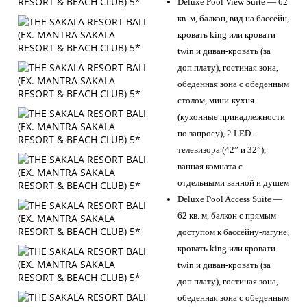
Deluxe Pool View Suite — 62
кв. м, балкон, вид на бассейн,
кровать king или кровати
twin и диван-кровать (за
доп.плату), гостиная зона,
обеденная зона с обеденным
столом, мини-кухня
(кухонные принадлежности
по запросу), 2 LED-
телевизора (42” и 32”),
ванная комната с
отдельными ванной и душем
Deluxe Pool Access Suite —
62 кв. м, балкон с прямым
доступом к бассейну-лагуне,
кровать king или кровати
twin и диван-кровать (за
доп.плату), гостиная зона,
обеденная зона с обеденным