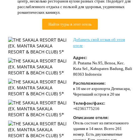
центр, несколько ресторанов кухни разных стран. Подойдет для
Контакты
расслабленного отдыха с пользой для здоровья, уединенных
романтических каникул.
Найти туры в этот отель
Добавить свой отзыв об этом
отеле
Адрес:
Jl. Pratama No.95, Benoa, Kec.
Kuta Sel., Kabupaten Badung, Bali
80363 Indonesia
Расположение:
в 16 км от аэропорта Денпасара,
Черепаший остров в 20 км
Телефон/факс:
+62361775216
Описание отеля:
Отель состоит из пятиэтажного
здания и 14 вилл. Всего 261
номер. Есть двухкомнатные
номера. Есть номера для