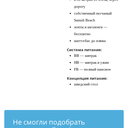
дорогу
собственный песчаный
Samuh Beach
зонты и шезлонги —
бесплатно
шаттл-бас до пляжа
Система питания:
BB — завтрак
HB — завтрак и ужин
FB — полный пансион
Концепция питания:
шведский стол
Не смогли подобрать