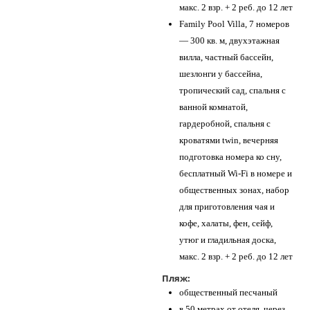
макс. 2 взр. + 2 реб. до 12 лет
Family Pool Villa, 7 номеров
— 300 кв. м, двухэтажная
вилла, частный бассейн,
шезлонги у бассейна,
тропический сад, спальня с
ванной комнатой,
гардеробной, спальня с
кроватями twin, вечерняя
подготовка номера ко сну,
бесплатный Wi-Fi в номере и
общественных зонах, набор
для приготовления чая и
кофе, халаты, фен, сейф,
утюг и гладильная доска,
макс. 2 взр. + 2 реб. до 12 лет
Пляж:
общественный песчаный
в 50 метрах от отеля, через