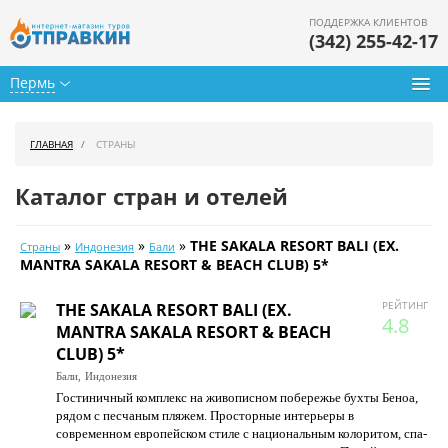
ПОДДЕРЖКА КЛИЕНТОВ
(342) 255-42-17
Пермь
Туры из Перми
ГЛАВНАЯ
СТРАНЫ
Подбор тура
Каталог стран и отелей
Горящие туры
»
»
»
THE SAKALA RESORT BALI (EX.
Страны
Индонезия
Бали
Календарь туров
MANTRA SAKALA RESORT & BEACH CLUB) 5*
Цены дня
РЕЙТИНГ
THE SAKALA RESORT BALI (EX.
4.8
MANTRA SAKALA RESORT & BEACH
Страны
CLUB) 5*
Бали,
Индонезия
Как купить
Гостиничный комплекс на живописном побережье бухты Беноа,
рядом с песчаным пляжем. Просторные интерьеры в
О нас
современном европейском стиле с национальным колоритом, спа-