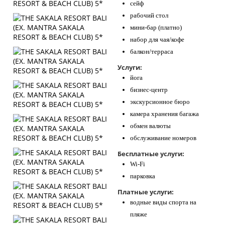
сейф
рабочий стол
мини-бар (платно)
набор для чая/кофе
балкон/терраса
Услуги:
йога
бизнес-центр
экскурсионное бюро
камера хранения багажа
обмен валюты
обслуживание номеров
Бесплатные услуги:
Wi-Fi
парковка
Платные услуги:
водные виды спорта на
пляже