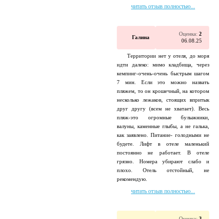
читать отзыв полностью...
Оценка:
2
Галина
06.08.25
Территории нет у отеля, до моря
идти далеко: мимо кладбища, через
кемпинг-очень-очень быстрым шагом
7 мин. Если это можно назвать
пляжем, то он крошечный, на котором
несколько лежаков, стоящих впритык
друг другу (всем не хватает). Весь
пляж-это огромные булыжники,
валуны, каменные глыбы, а не галька,
как заявлено. Питание- голодными не
будете. Лифт в отеле маленький
постоянно не работает. В отеле
грязно. Номера убирают слабо и
плохо. Отель отстойный, не
рекомендую.
читать отзыв полностью...
Оценка:
3