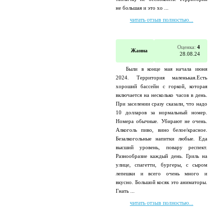
не большая и это хо ...
читать отзыв полностью...
Оценка:
4
Жанна
28.08.24
Были в конце мая начала июня
2024. Территория маленькая.Есть
хороший бассейн с горкой, которая
включается на несколько часов в день.
При заселении сразу сказали, что надо
10 долларов за нормальный номер.
Номера обычные. Убирают не очень.
Алкоголь пиво, вино белое/красное.
Безалкогольные напитки любые. Еда
высший уровень, повару респект.
Разнообразие каждый день. Гриль на
улице, спагетти, бургеры, с сыром
лепешки и всего очень много и
вкусно. Большой косяк это аниматоры.
Гнать ...
читать отзыв полностью...