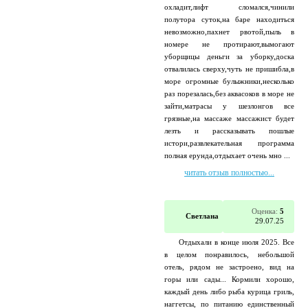
охладит,лифт сломался,чинили
полутора суток,на баре находиться
невозможно,пахнет рвотой,пыль в
номере не протирают,вымогают
уборщицы деньги за уборку,доска
отвалилась сверху,чуть не пришибла,в
море огромные булыжники,несколько
раз порезалась,без аквасоков в море не
зайти,матрасы у шезлонгов все
грязные,на массаже массажист будет
лезть и рассказывать пошлые
истори,развлекательная программа
полная ерунда,отдыхает очень мно ...
читать отзыв полностью...
Оценка:
5
Светлана
29.07.25
Отдыхали в конце июля 2025. Все
в целом понравилось, небольшой
отель, рядом не застроено, вид на
горы или сады... Кормили хорошо,
каждый день либо рыба курица гриль,
наггетсы, по питанию единственный