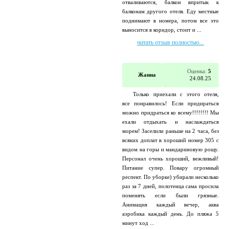
отваливаются, балкон впритык к
балконам другого отеля. Еду местные
поднимают в номера, потом все это
выносится в коридор, стоит и ...
читать отзыв полностью...
Оценка:
5
Жанна
24.08.25
Только приехали с этого отеля,
все понравилось! Если придираться
можно придраться ко всему!!!!!!!! Мы
ехали отдыхать и наслаждаться
морем! Заселили раньше на 2 часа, без
всяких доплат в хороший номер 305 с
видом на горы и мандариновую рощу.
Персонал очень хороший, вежливый!
Питание супер. Повару огромный
респект. По уборке) убирали несколько
раз за 7 дней, полотенца сама просила
поменять если были грязные.
Анимация каждый вечер, аква
аэробика каждый день. До пляжа 5
минут ход ...