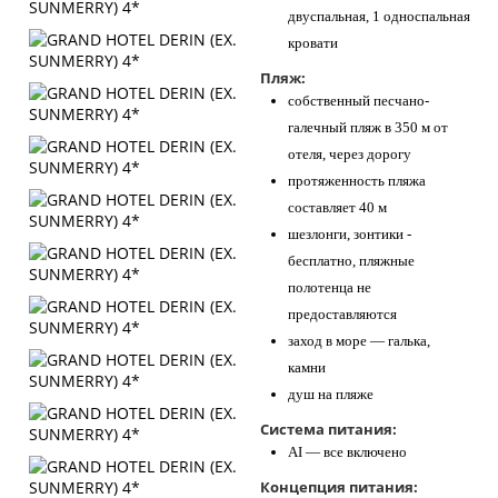
двуспальная, 1 односпальная
кровати
Пляж:
собственный песчано-
галечный пляж в 350 м от
отеля, через дорогу
протяженность пляжа
составляет 40 м
шезлонги, зонтики -
бесплатно, пляжные
полотенца не
предоставляются
заход в море — галька,
камни
душ на пляже
Система питания:
AI — все включено
Концепция питания: