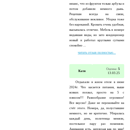
нюанс, что из фруктов только арбузы и
потом добавили немного дынь.
Рецепшн всегда на связи,
обслуживание вежливое. Уборка тоже
без нареканий. Кровать очень удобная,
высыпалась отлично. Мебель в номере
видавшая виды, но зато кондиционер
новый и работал круглыми сутками
спокойно ...
читать отзыв полностью...
Оценка:
5
Катя
13.03.25
Отдыхали в жиом отеле в июне
2024г. Что касается питания, выше
всяких похвал, просто на 5 с
плюсом!!! Разнообразие огромное!
Все вкусно! Даже не переживайте на
счёт этого. Номера, да, полуставшие
немного, но не критично. Убиралась
каждый день, полотенца меняли,
постельное пару раз поменяли.
Анимация есть, неплохая как по мне!