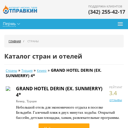
ПОДДЕРЖКА КЛИЕНТОВ
(342) 255-42-17
Пермь
Туры из Перми
ГЛАВНАЯ
СТРАНЫ
Подбор тура
Каталог стран и отелей
Горящие туры
»
»
»
GRAND HOTEL DERIN (EX.
Страны
Турция
Кемер
Календарь туров
SUNMERRY) 4*
Цены дня
РЕЙТИНГ
GRAND HOTEL DERIN (EX. SUNMERRY)
3.4
4*
Страны
отзывы
Кемер,
Турция
Небольшой отель для экономичного отдыха в поселке
Как купить
Бельдиби. Галечный пляж в двух минутах ходьбы. Открытый
бассейн, детская площадка, хамам, развлекательные программы.
О нас