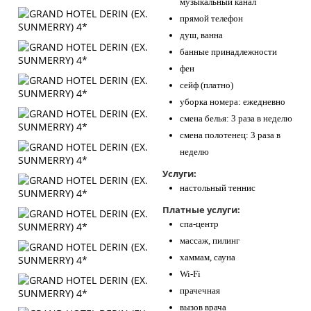
музыкальный канал
прямой телефон
душ, ванна
банные принадлежности
фен
сейф (платно)
уборка номера: ежедневно
смена белья: 3 раза в неделю
смена полотенец: 3 раза в
неделю
Услуги:
настольный теннис
Платные услуги:
спа-центр
массаж, пилинг
хаммам, сауна
Wi-Fi
прачечная
вызов врача