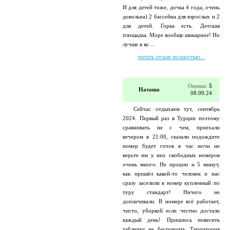
И для детей тоже, дочка 4 года, очень
довольна) 2 бассейна для взрослых и 2
для детей. Горка есть. Детская
площадка. Море вообще шикарное! Но
лучше в ко ...
читать отзыв полностью...
Оценка:
5
Наташа
08.09.24
Сейчас отдыхаем тут, сентябрь
2024. Первый раз в Турции поэтому
сравнивать не с чем, приехали
вечером в 21:00, сказали подождите
номер будет готов в час ночи не
верьте им у них свободных номеров
очень много. Не прошло и 5 минут,
как пришёл какой-то человек и нас
сразу заселили в номер купленный по
туру стандарт! Ничего не
доплачивали. В номере всё работает,
чисто, уборкой если честно достали
каждый день! Пришлось повесить
табличку не беспокоить. Территория