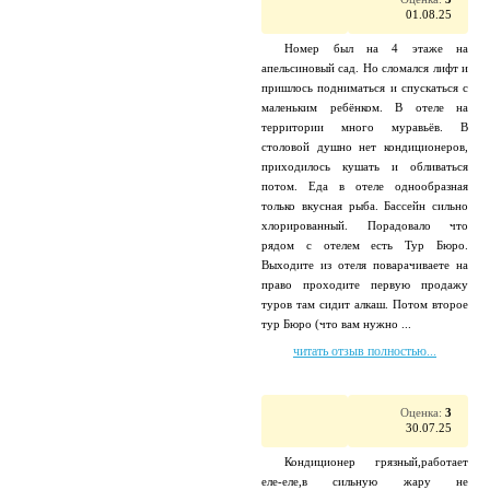
01.08.25
Номер был на 4 этаже на
апельсиновый сад. Но сломался лифт и
пришлось подниматься и спускаться с
маленьким ребёнком. В отеле на
территории много муравьёв. В
столовой душно нет кондиционеров,
приходилось кушать и обливаться
потом. Еда в отеле однообразная
только вкусная рыба. Бассейн сильно
хлорированный. Порадовало что
рядом с отелем есть Тур Бюро.
Выходите из отеля поварачиваете на
право проходите первую продажу
туров там сидит алкаш. Потом второе
тур Бюро (что вам нужно ...
читать отзыв полностью...
Оценка:
3
30.07.25
Кондиционер грязный,работает
еле-еле,в сильную жару не