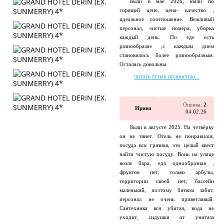
Были в мае 2026, взяли по
горящей цене, цена- качество ,
идеальное соотношение. Вежливый
персонал, чистые номера, уборка
каждый день. По еде есть
разнообразие ,с каждым днем
становилось более разнообразным.
Остались довольны
читать отзыв полностью...
Оценка:
2
Ирина
04.02.26
Были в августе 2025. На четвёрку
он не тянет. Отель не понравился,
посуда вся грязная, это целый квест
найти чистую посуду. Вонь на улице
возле бара, еда однообразная ,
фруктов нет, только арбузы,
территории своей нет, бассейн
маленький, поэтому битком забит.
персонал не очень приветливый.
Сантехника вся убитая, вода не
уходит, сидушки от унитаза