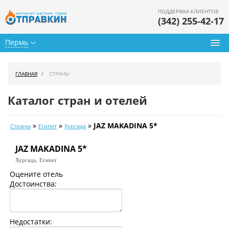
ПОДДЕРЖКА КЛИЕНТОВ
(342) 255-42-17
Пермь
Туры из Перми
ГЛАВНАЯ
СТРАНЫ
Подбор тура
Каталог стран и отелей
Горящие туры
»
»
»
JAZ MAKADINA 5*
Страны
Египет
Хургада
Календарь туров
JAZ MAKADINA 5*
Цены дня
Хургада,
Египет
Страны
Оцените отель
Достоинства:
Как купить
О нас
Недостатки: