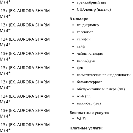
тренажёрный зал
СПА-центр (платно)
В номере:
кондиционер
телевизор
телефон
сейф
чайная станция
ванна/душ
фен
косметические принадлежности
балкон/терраса
обслуживание в номере (пл.)
wi-fi (пл.)
мини-бар (пл.)
Бесплатные услуги:
Wi-Fi
Платные услуги: