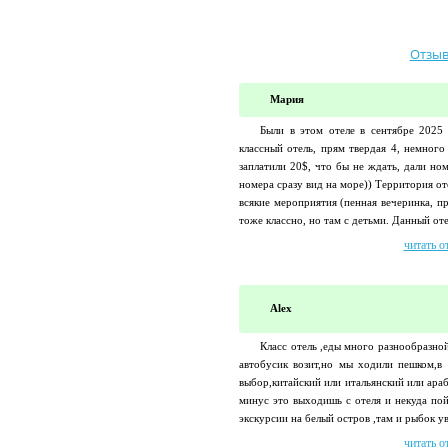
Отзыв
Мария
Были в этом отеле в сентябре 2025
классный отель, прям твердая 4, немного
заплатили 20$, что бы не ждать, дали но
номера сразу вид на море)) Территория от
всякие мероприятия (пенная вечеринка, п
тоже классно, но там с детьми. Данный отел
читать о
Alex
Класс отель ,еды много разнообразно
автобусик возит,но мы ходили пешком,в
выбор,китайский или итальянский или ара
минус это выходишь с отеля и некуда пой
экскурсии на белый остров ,там и рыбок у
читать о