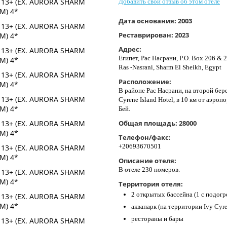
Добавить свой отзыв об этом отеле
Дата основания:
2003
Реставрирован:
2023
Адрес:
Египет, Рас Насрани, P.O. Box 206 & 2
Ras -Nasrani, Sharm El Sheikh, Egypt
Расположение:
В районе Рас Насрани, на второй бер
Cyrene Island Hotel, в 10 км от аэро
Бей.
Общая площадь:
28000
Телефон/факс:
+20693670501
Описание отеля:
В отеле 230 номеров.
Территория отеля:
2 открытых бассейна (1 с подогр
аквапарк (на территории Ivy Cyre
рестораны и бары