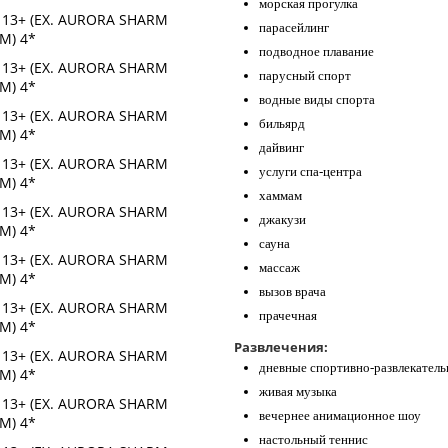
морская прогулка
парасейлинг
подводное плавание
парусный спорт
водные виды спорта
бильярд
дайвинг
услуги спа-центра
хаммам
джакузи
сауна
массаж
вызов врача
прачечная
Развлечения:
дневные спортивно-развлекатель
живая музыка
вечернее анимационное шоу
настольный теннис