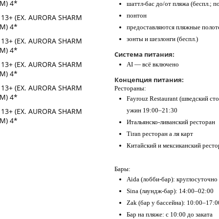
шаттл-бас до/от пляжа (беспл.; 
понтон
предоставляются пляжные полот
зонты и шезлонги (беспл.)
Система питания:
AI — всё включено
Концепция питания:
Рестораны:
Fayrouz Restaurant (шведский сто
ужин 19:00–21:30
Итальянско-ливанский ресторан
Tiran ресторан а ля карт
Китайский и мексиканский ресто
Бары:
Aida (лобби-бар): круглосуточно
Sina (лаундж-бар): 14:00–02:00
Zak (бар у бассейна): 10:00–17:0
Бар на пляже: с 10:00 до заката