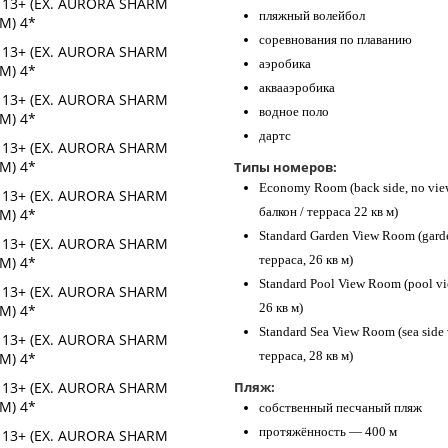
пляжный волейбол
соревнования по плаванию
аэробика
аквааэробика
водное поло
дартс
Типы номеров:
Economy Room (back side, no view
балкон / терраса 22 кв м)
Standard Garden View Room (garden
терраса, 26 кв м)
Standard Pool View Room (pool vie
26 кв м)
Standard Sea View Room (sea side v
терраса, 28 кв м)
Пляж:
собственный песчаный пляж
протяжённость — 400 м