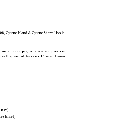
08, Cyrene Island & Cyrene Sharm Hotels -
еговой линии, рядом с отелем-партнёром
порта Шарм-эль-Шейха и в 14 км от Наама
евом)
ne Island)