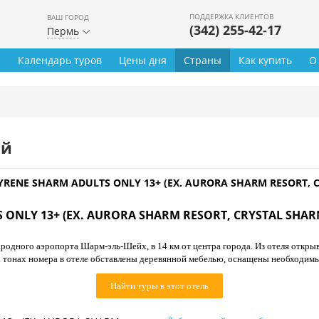
ПОДДЕРЖКА КЛИЕНТОВ
ВАШ ГОРОД
(342) 255-42-17
Пермь
ы
Календарь туров
Цены дня
Страны
Как купить
О
ей
CYRENE SHARM ADULTS ONLY 13+ (EX. AURORA SHARM RESORT, 
 ONLY 13+ (EX. AURORA SHARM RESORT, CRYSTAL SHAR
родного аэропорта Шарм-эль-Шейх, в 14 км от центра города. Из отеля откры
 тонах номера в отеле обставлены деревянной мебелью, оснащены необходим
Найти туры в этот отель