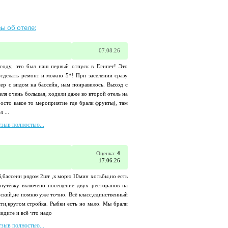
ы об отеле:
07.08.26
 году, это был наш первый отпуск в Египет! Это
 сделать ремонт и можно 5*! При заселении сразу
мер с видом на бассейн, нам понравилось. Выход с
еля очень большая, ходили даже во второй отель на
росто какое то мероприятие где брали фрукты), там
 ...
тзыв полностью...
Оценка:
4
17.06.26
й,бассеин рядом 2шт ,к морю 10мин хотьбы,но есть
 путёвку включено посещение двух ресторанов на
бский,не помню уже точно. Всё класс,единственный
ти,кругом стройка. Рыбки есть но мало. Мы брали
видите и всё что надо
тзыв полностью...