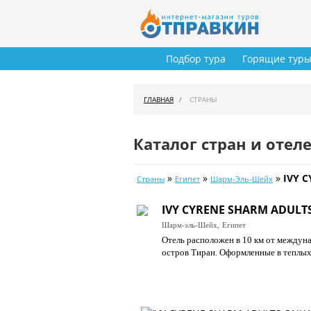
Подбор тура
Горящие тур
ГЛАВНАЯ
СТРАНЫ
Каталог стран и отел
»
»
»
IVY 
Страны
Египет
Шарм-Эль-Шейх
IVY CYRENE SHARM ADULTS
Шарм-эль-Шейх,
Египет
Отель расположен в 10 км от междуна
остров Тиран. Оформленные в теплых