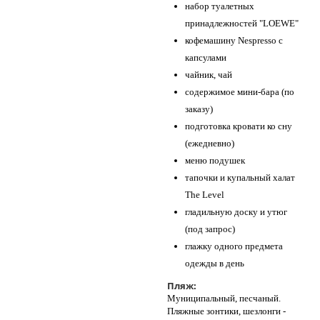
набор туалетных
принадлежностей "LOEWE"
кофемашину Nespresso с
капсулами
чайник, чай
содержимое мини-бара (по
заказу)
подготовка кровати ко сну
(ежедневно)
меню подушек
тапочки и купальный халат
The Level
гладильную доску и утюг
(под запрос)
глажку одного предмета
одежды в день
Пляж:
Муниципальный, песчаный.
Пляжные зонтики, шезлонги -