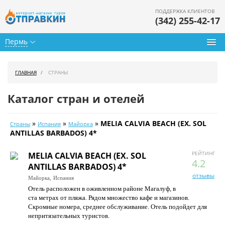
ПОДДЕРЖКА КЛИЕНТОВ
(342) 255-42-17
Пермь
Туры из Перми
ГЛАВНАЯ
СТРАНЫ
Подбор тура
Каталог стран и отелей
Горящие туры
»
»
»
MELIA CALVIA BEACH (EX. SOL
Страны
Испания
Майорка
Календарь туров
ANTILLAS BARBADOS) 4*
Цены дня
РЕЙТИНГ
MELIA CALVIA BEACH (EX. SOL
4.2
ANTILLAS BARBADOS) 4*
Страны
отзывы
Майорка,
Испания
Отель расположен в оживленном районе Магалуф, в
Как купить
ста метрах от пляжа. Рядом множество кафе и магазинов.
Скромные номера, среднее обслуживание. Отель подойдет для
О нас
непритязательных туристов.