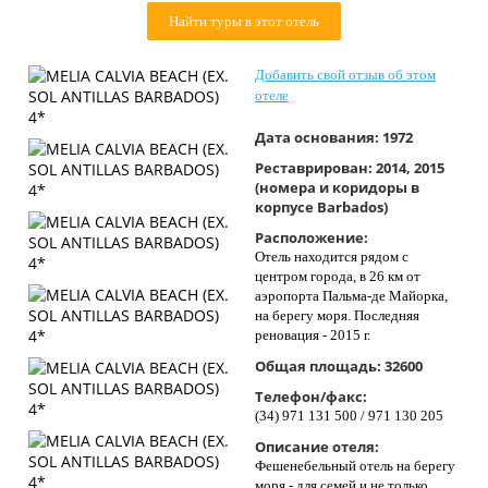
Контакты
Найти туры в этот отель
Добавить свой отзыв об этом
отеле
Дата основания:
1972
Реставрирован:
2014, 2015
(номера и коридоры в
корпусе Barbados)
Расположение:
Отель находится рядом с
центром города, в 26 км от
аэропорта Пальма-де Майорка,
на берегу моря. Последняя
реновация - 2015 г.
Общая площадь:
32600
Телефон/факс:
(34) 971 131 500 / 971 130 205
Описание отеля:
Фешенебельный отель на берегу
моря - для семей и не только.