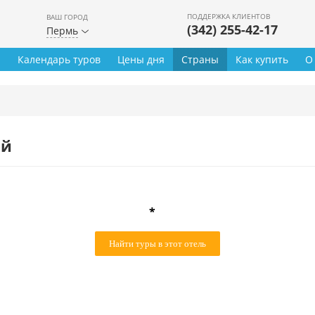
ПОДДЕРЖКА КЛИЕНТОВ
ВАШ ГОРОД
(342) 255-42-17
Пермь
ы
Календарь туров
Цены дня
Страны
Как купить
О
ей
*
Найти туры в этот отель