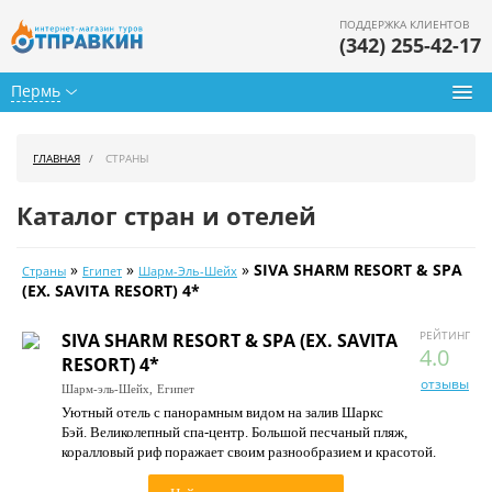
ПОДДЕРЖКА КЛИЕНТОВ
(342) 255-42-17
Пермь
Туры из Перми
ГЛАВНАЯ
СТРАНЫ
Подбор тура
Каталог стран и отелей
Горящие туры
»
»
»
SIVA SHARM RESORT & SPA
Страны
Египет
Шарм-Эль-Шейх
Календарь туров
(EX. SAVITA RESORT) 4*
Цены дня
РЕЙТИНГ
SIVA SHARM RESORT & SPA (EX. SAVITA
4.0
RESORT) 4*
Страны
отзывы
Шарм-эль-Шейх,
Египет
Уютный отель с панорамным видом на залив Шаркс
Как купить
Бэй. Великолепный спа-центр. Большой песчаный пляж,
коралловый риф поражает своим разнообразием и красотой.
О нас