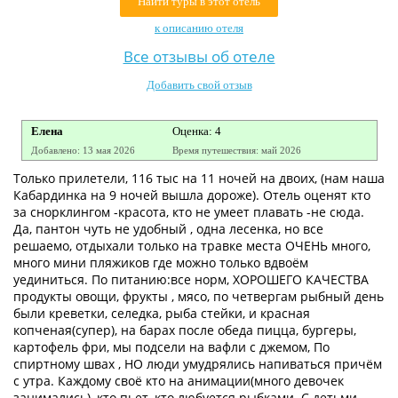
Найти туры в этот отель
Контакты
к описанию отеля
Все отзывы об отеле
Добавить свой отзыв
Елена
Оценка: 4
Добавлено: 13 мая 2026
Время путешествия: май 2026
Только прилетели, 116 тыс на 11 ночей на двоих, (нам наша
Кабардинка на 9 ночей вышла дороже). Отель оценят кто
за снорклингом -красота, кто не умеет плавать -не сюда.
Да, пантон чуть не удобный , одна лесенка, но все
решаемо, отдыхали только на травке места ОЧЕНЬ много,
много мини пляжиков где можно только вдвоём
уединиться. По питанию:все норм, ХОРОШЕГО КАЧЕСТВА
продукты овощи, фрукты , мясо, по четвергам рыбный день
были креветки, селедка, рыба стейки, и красная
копченая(супер), на барах после обеда пицца, бургеры,
картофель фри, мы подсели на вафли с джемом, По
спиртному швах , НО люди умудрялись напиваться причём
с утра. Каждому своё кто на анимации(много девочек
занимались), кто пьет, кто любуется рыбками. С детьми