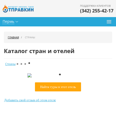
ПОДДЕРЖКА КЛИЕНТОВ
(342) 255-42-17
Пермь
Туры из Перми
ГЛАВНАЯ
СТРАНЫ
Подбор тура
Каталог стран и отелей
Горящие туры
» » »
*
Страны
Календарь туров
*
Цены дня
Найти туры в этот отель
Страны
Как купить
Добавить свой отзыв об этом отеле
О нас