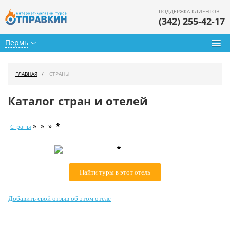
ПОДДЕРЖКА КЛИЕНТОВ
(342) 255-42-17
Пермь
Туры из Перми
ГЛАВНАЯ
СТРАНЫ
Подбор тура
Каталог стран и отелей
Горящие туры
» » »
*
Страны
Календарь туров
*
Цены дня
Найти туры в этот отель
Страны
Как купить
Добавить свой отзыв об этом отеле
О нас