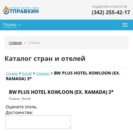
ПОДДЕРЖКА КЛИЕНТОВ
(342) 255-42-17
Пермь
Туры из Перми
ГЛАВНАЯ
СТРАНЫ
Подбор тура
Каталог стран и отелей
Горящие туры
»
»
»
BW PLUS HOTEL KOWLOON (EX.
Страны
Китай
Гонконг
Календарь туров
RAMADA) 3*
Цены дня
BW PLUS HOTEL KOWLOON (EX. RAMADA) 3*
Гонконг,
Китай
Страны
Оцените отель
Достоинства:
Как купить
О нас