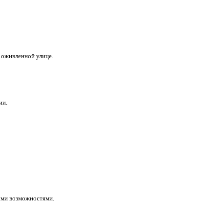
а оживленной улице.
ии.
ыми возможностями.