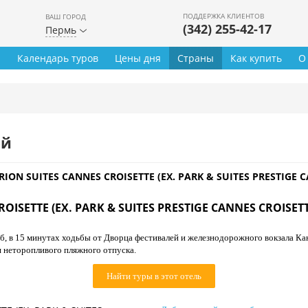
ПОДДЕРЖКА КЛИЕНТОВ
ВАШ ГОРОД
(342) 255-42-17
Пермь
ы
Календарь туров
Цены дня
Страны
Как купить
О
ей
RION SUITES CANNES CROISETTE (EX. PARK & SUITES PRESTIGE C
OISETTE (EX. PARK & SUITES PRESTIGE CANNES CROISETT
б, в 15 минутах ходьбы от Дворца фестивалей и железнодорожного вокзала Ка
 неторопливого пляжного отпуска.
Найти туры в этот отель