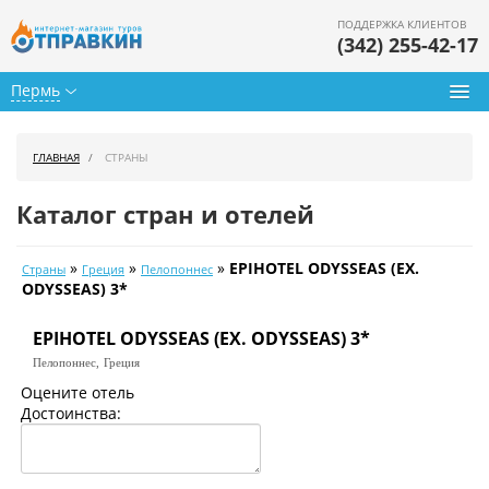
ПОДДЕРЖКА КЛИЕНТОВ
(342) 255-42-17
Пермь
Туры из Перми
ГЛАВНАЯ
СТРАНЫ
Подбор тура
Каталог стран и отелей
Горящие туры
»
»
»
EPIHOTEL ODYSSEAS (EX.
Страны
Греция
Пелопоннес
Календарь туров
ODYSSEAS) 3*
Цены дня
EPIHOTEL ODYSSEAS (EX. ODYSSEAS) 3*
Пелопоннес,
Греция
Страны
Оцените отель
Достоинства:
Как купить
О нас