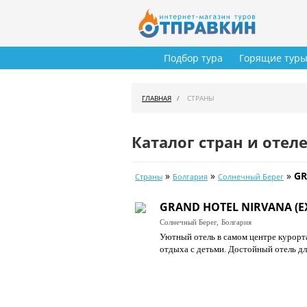
Подбор тура
Горящие тур
ГЛАВНАЯ
СТРАНЫ
Каталог стран и отел
»
»
»
GR
Страны
Болгария
Солнечный Берег
GRAND HOTEL NIRVANA (EX
Солнечный Берег,
Болгария
Уютный отель в самом центре курорта
отдыха с детьми. Достойный отель д