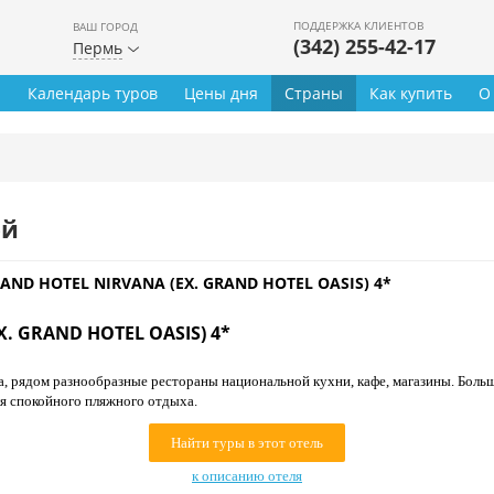
ПОДДЕРЖКА КЛИЕНТОВ
ВАШ ГОРОД
(342) 255-42-17
Пермь
ы
Календарь туров
Цены дня
Страны
Как купить
О
ей
AND HOTEL NIRVANA (EX. GRAND HOTEL OASIS) 4*
. GRAND HOTEL OASIS) 4*
, рядом разнообразные рестораны национальной кухни, кафе, магазины. Больш
ля спокойного пляжного отдыха.
Найти туры в этот отель
к описанию отеля