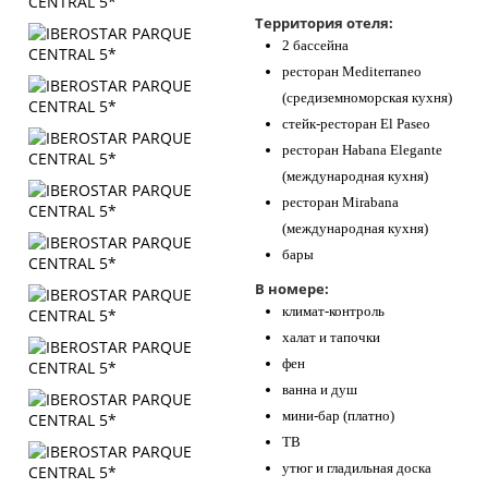
Территория отеля:
2 бассейна
ресторан Mediterraneo
(средиземноморская кухня)
стейк-ресторан El Paseo
ресторан Habana Elegante
(международная кухня)
ресторан Mirabana
(международная кухня)
бары
В номере:
климат-контроль
халат и тапочки
фен
ванна и душ
мини-бар (платно)
ТВ
утюг и гладильная доска