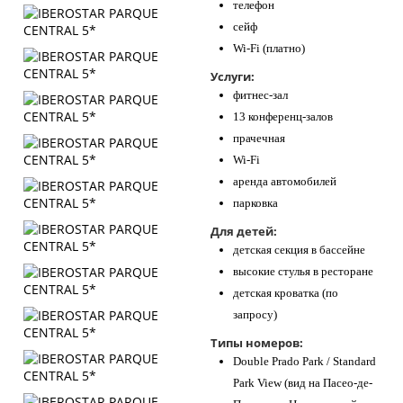
телефон
сейф
Wi-Fi (платно)
Услуги:
фитнес-зал
13 конференц-залов
прачечная
Wi-Fi
аренда автомобилей
парковка
Для детей:
детская секция в бассейне
высокие стулья в ресторане
детская кроватка (по
запросу)
Типы номеров:
Double Prado Park / Standard
Park View (вид на Пасео-де-