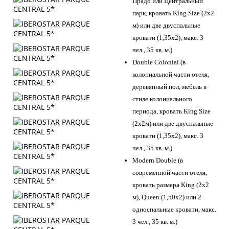
Прадо или Центральный
парк, кровать King Size (2х2
м) или две двуспальные
кровати (1,35х2), макс. 3
чел., 35 кв. м.)
Double Colonial (в
колониальной части отеля,
деревянный пол, мебель в
стиле колониального
периода, кровать King Size
(2х2м) или две двуспальные
кровати (1,35х2), макс. 3
чел., 35 кв. м.)
Modern Double (в
современной части отеля,
кровать размера King (2x2
м), Queen (1,50x2) или 2
односпальные кровати, макс.
3 чел., 35 кв. м.)