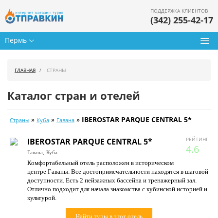
ПОДДЕРЖКА КЛИЕНТОВ
(342) 255-42-17
Пермь
Туры из Перми
ГЛАВНАЯ
СТРАНЫ
Подбор тура
Каталог стран и отелей
Горящие туры
»
»
»
IBEROSTAR PARQUE CENTRAL 5*
Страны
Куба
Гавана
Календарь туров
РЕЙТИНГ
IBEROSTAR PARQUE CENTRAL 5*
Цены дня
4.6
Гавана,
Куба
Комфортабельный отель расположен в историческом
Страны
центре Гаваны. Все достопримечательности находятся в шаговой
доступности. Есть 2 пейзажных бассейна и тренажерный зал.
Как купить
Отлично подходит для начала знакомства с кубинской историей и
культурой.
О нас
Найти туры в этот отель