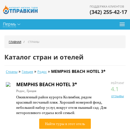
ПОДДЕРЖКА КЛИЕНТОВ
(342) 255-42-17
Пермь
Туры из Перми
ГЛАВНАЯ
СТРАНЫ
Подбор тура
Каталог стран и отелей
Горящие туры
»
»
»
MEMPHIS BEACH HOTEL 3*
Страны
Греция
Родос
Календарь туров
РЕЙТИНГ
MEMPHIS BEACH HOTEL 3*
Цены дня
4.1
Родос,
Греция
отзывы
Оживленный район курорта Колимбия, рядом
Страны
красивый песчаный пляж. Хороший номерной фонд,
небольшой набор услуг, вокруг отеля пышный сад. Для
Как купить
неторопливого отдыха всей семьей.
О нас
Найти туры в этот отель