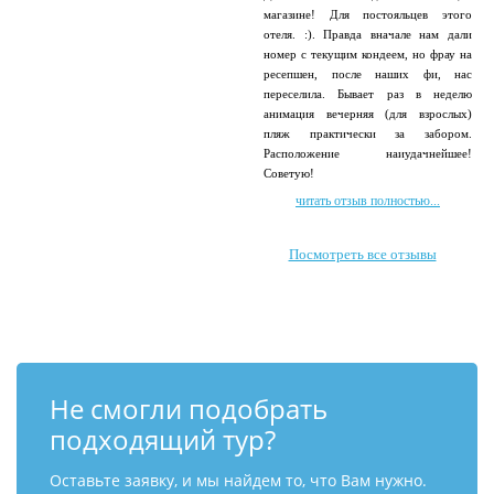
магазине! Для постояльцев этого
отеля. :). Правда вначале нам дали
номер с текущим кондеем, но фрау на
ресепшен, после наших фи, нас
переселила. Бывает раз в неделю
анимация вечерняя (для взрослых)
пляж практически за забором.
Расположение наиудачнейшее!
Советую!
читать отзыв полностью...
Посмотреть все отзывы
Не смогли подобрать
подходящий тур?
Оставьте заявку, и мы найдем то, что Вам нужно.