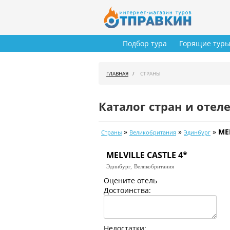
Подбор тура
Горящие тур
ГЛАВНАЯ
СТРАНЫ
Каталог стран и отел
»
»
»
ME
Страны
Великобритания
Эдинбург
MELVILLE CASTLE 4*
Эдинбург,
Великобритания
Оцените отель
Достоинства:
Недостатки: