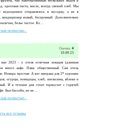
 фрукты, чай пакетированный нескольких видов и
ед, ореховая паста, масло, всегда свежий хлеб. Мы
е недоеденное отправлялось в мусорку, а не в
а, кондиционер новый, бесшумный. Дополнительно
аличии, белье чистое. Кл ...
тзыв полностью...
Оценка:
4
10.09.23
 мае 2023 - у отеля отличная локация (длинная
ом много кафе. Пляж общественный. Сам отель
ые. Номера простые. А вот завтраки для 2* хорошие
идов, огурцы, помидоры, хлеб, апельсины, яблоки и
ый. И в течение дня стоит термостат с горячей
е. Был бассейн, но не ...
тзыв полностью...
еть все отзывы