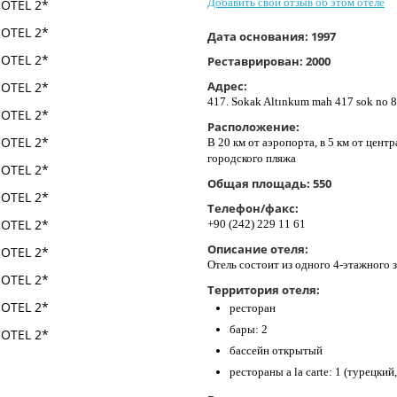
Добавить свой отзыв об этом отеле
Дата основания:
1997
Реставрирован:
2000
Адрес:
417. Sokak Altınkum mah 417 sok no 8
Расположение:
В 20 км от аэропорта, в 5 км от центра
городского пляжа
Общая площадь:
550
Телефон/факс:
+90 (242) 229 11 61
Описание отеля:
Отель состоит из одного 4-этажного 
Территория отеля:
ресторан
бары: 2
бассейн открытый
рестораны a la carte: 1 (турецки