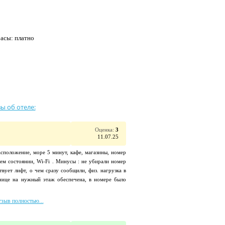
расы: платно
ы об отеле:
Оценка:
3
11.07.25
сположение, море 5 минут, кафе, магазины, номер
ем состоянии, Wi-Fi . Минусы : не убирали номер
ствует лифт, о чем сразу сообщили, физ. нагрузка в
нице на нужный этаж обеспечена, в номере было
тзыв полностью...