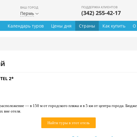
ПОДДЕРЖКА КЛИЕНТОВ
ВАШ ГОРОД
(342) 255-42-17
Пермь
ы
Календарь туров
Цены дня
Страны
Как купить
О
ей
TEL 2*
расположение — в 150 м от городского пляжа и в 5 км от центра города. Бюдж
х вне отеля.
Найти туры в этот отель