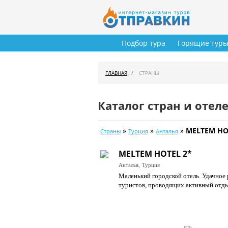
Подбор тура
Горящие тур
ГЛАВНАЯ
СТРАНЫ
Каталог стран и отел
»
»
»
MELTEM HO
Страны
Турция
Анталья
MELTEM HOTEL 2*
Анталья,
Турция
Маленький городской отель. Удачное 
туристов, проводящих активный отды