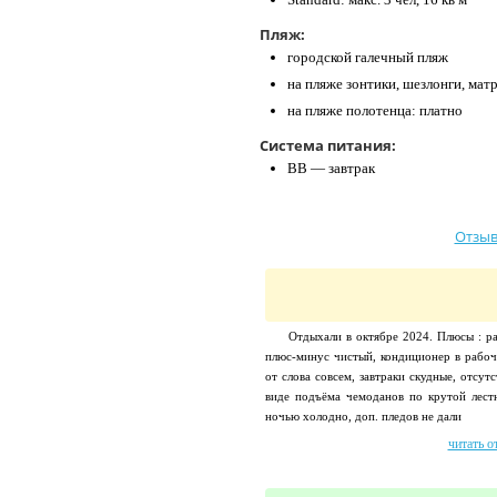
Пляж:
городской галечный пляж
на пляже зонтики, шезлонги, мат
на пляже полотенца: платно
Система питания:
BB — завтрак
Отзыв
Отдыхали в октябре 2024. Плюсы : ра
плюс-минус чистый, кондиционер в рабоч
от слова совсем, завтраки скудные, отсут
виде подъёма чемоданов по крутой лест
ночью холодно, доп. пледов не дали
читать о