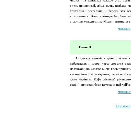
Чистый, на завтраках каждое утро были
очень приличный, яйца, сыры, колбаса, м
приходили последние и видели как вс
холодильник. Жили в номере без балкон
оплатили холодильник. Мыло и шампуни в н
читать о
Елена Л.
Отдыхали семьей в данном отеле в
набережная и море через дорогу) ряд
маленький, но хозяева очень гостеприимн
- в мае было: яйца вареные, печенье 2 в
даже клубника. Кофе обычный растворим
водой - приходи бери кружку и пей чай/коф
читать о
Посмотр