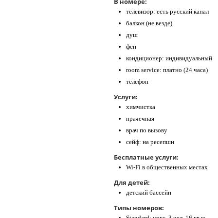
В номере:
телевизор: есть русский канал
балкон (не везде)
душ
фен
кондиционер: индивидуальный
room service: платно (24 часа)
телефон
Услуги:
химчистка
прачечная
врач по вызову
сейф: на ресепшн
Бесплатные услуги:
Wi-Fi в общественных местах
Для детей:
детский бассейн
Типы номеров:
Standard: макс. 3 чел, 16 кв м