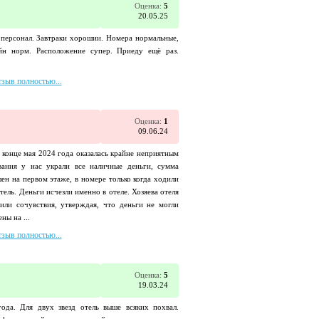
Оценка:
5
20.05.25
персонал. Завтраки хорошии. Номера нормальные,
ейн норм. Расположение супер. Приеду ещё раз.
тзыв полностью...
Оценка:
1
09.06.24
конце мая 2024 года оказалась крайне неприятным
ания у нас украли все наличные деньги, сумма
ен на первом этаже, в номере только когда ходили
отель. Деньги исчезли именно в отеле. Хозяева отеля
или сочувствия, утверждая, что деньги не могли
ны на ...
тзыв полностью...
Оценка:
5
19.03.24
ода. Для двух звезд отель выше всяких похвал.