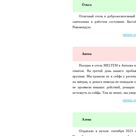
Ольга
Отличный отель и доброжелательный 
сантехника в рабочем состоянии. Басс
Рекомендую.
читать о
Антон
Поездка в отель MELTEM в Анталье в 
опытом. На третий день нашего пребыв
крупная. Мы хранили их в сейфе у ресепш
на завтрак, и деньги никогда не покидали 
не проявили никаких действий, реакции 
исчезнуть из сейфа. Тем не менее, мы увере
читать о
Алена
Отдыхали в начале сентября 2023 г