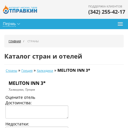
ПОДДЕРЖКА КЛИЕНТОВ
(342) 255-42-17
Пермь
Туры из Перми
ГЛАВНАЯ
СТРАНЫ
Подбор тура
Каталог стран и отелей
Горящие туры
»
»
»
MELITON INN 3*
Страны
Греция
Халкидики
Календарь туров
MELITON INN 3*
Цены дня
Халкидики,
Греция
Страны
Оцените отель
Достоинства:
Как купить
О нас
Недостатки: