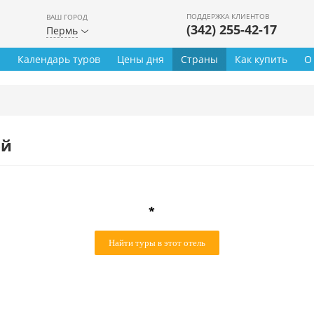
ПОДДЕРЖКА КЛИЕНТОВ
ВАШ ГОРОД
(342) 255-42-17
Пермь
ы
Календарь туров
Цены дня
Страны
Как купить
О
ей
*
Найти туры в этот отель