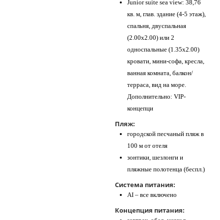
Junior suite sea view: 38,76
кв. м, глав. здание (4-5 этаж),
спальня, двуспальная
(2.00х2.00) или 2
односпальные (1.35х2.00)
кровати, мини-софа, кресла,
ванная комната, балкон/
терраса, вид на море.
Дополнительно: VIP-
концепци
Пляж:
городской песчаный пляж в
100 м от отеля
зонтики, шезлонги и ​
пляжные полотенца (беспл.)
Система питания:
AI – все включено
Концепция питания: