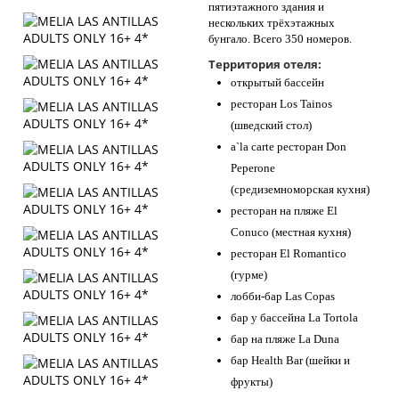
пятиэтажного здания и
нескольких трёхэтажных
бунгало. Всего 350 номеров.
Территория отеля:
открытый бассейн
ресторан Los Tainos
(шведский стол)
a`la carte ресторан Don
Peperone
(средиземноморская кухня)
ресторан на пляже El
Conuco (местная кухня)
ресторан El Romantico
(гурме)
лобби-бар Las Copas
бар у бассейна La Tortola
бар на пляже La Duna
бар Health Bar (шейки и
фрукты)