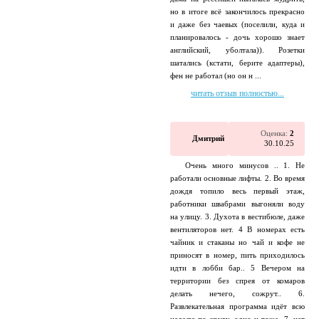
но в итоге всё закончилось прекрасно
и даже без чаевых (поселили, куда и
планировалось - дочь хорошо знает
английский, уболтала)). Розетки
шатались (кстати, берите адаптеры),
фен не работал (но он н ...
читать отзыв полностью...
Оценка:
2
Дмитрий
30.10.25
Очень много минусов .. 1. Не
работали основные лифты. 2. Во время
дождя топило весь первый этаж,
работники швабрами выгоняли воду
на улицу. 3. Духота в вестибюле, даже
вентиляторов нет. 4 В номерах есть
чайник и стаканы но чай и кофе не
приносят в номер, пить приходилось
идти в лобби бар.. 5 Вечером на
территории без спрея от комаров
делать нечего, сожрут.. 6.
Развлекательная программа идёт всю