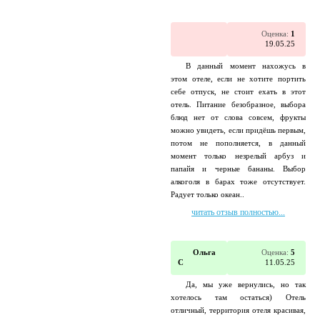
Оценка:
1
19.05.25
В данный момент нахожусь в
этом отеле, если не хотите портить
себе отпуск, не стоит ехать в этот
отель. Питание безобразное, выбора
блюд нет от слова совсем, фрукты
можно увидеть, если придёшь первым,
потом не пополняется, в данный
момент только незрелый арбуз и
папайя и черные бананы. Выбор
алкоголя в барах тоже отсутствует.
Радует только океан..
читать отзыв полностью...
Ольга
Оценка:
5
С
11.05.25
Да, мы уже вернулись, но так
хотелось там остаться) Отель
отличный, территория отеля красивая,