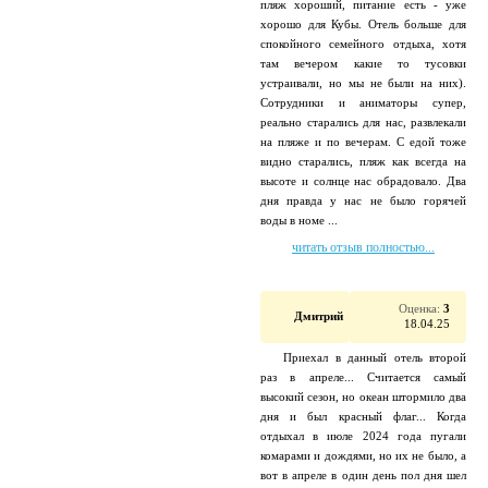
пляж хороший, питание есть - уже
хорошо для Кубы. Отель больше для
спокойного семейного отдыха, хотя
там вечером какие то тусовки
устраивали, но мы не были на них).
Сотрудники и аниматоры супер,
реально старались для нас, развлекали
на пляже и по вечерам. С едой тоже
видно старались, пляж как всегда на
высоте и солнце нас обрадовало. Два
дня правда у нас не было горячей
воды в номе ...
читать отзыв полностью...
Оценка:
3
Дмитрий
18.04.25
Приехал в данный отель второй
раз в апреле... Считается самый
высокий сезон, но океан штормило два
дня и был красный флаг... Когда
отдыхал в июле 2024 года пугали
комарами и дождями, но их не было, а
вот в апреле в один день пол дня шел