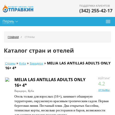
ПОДДЕРЖКА КЛИЕНТОВ
(342) 255-42-17
Пермь
Туры из Перми
ГЛАВНАЯ
СТРАНЫ
Подбор тура
Каталог стран и отелей
Горящие туры
»
»
»
MELIA LAS ANTILLAS ADULTS ONLY
Страны
Куба
Варадеро
Календарь туров
16+ 4*
Цены дня
РЕЙТИНГ
MELIA LAS ANTILLAS ADULTS ONLY
4.2
16+ 4*
Страны
отзывы
Варадеро,
Куба
Отель только для взрослых (16+), занимает обширную
Как купить
территорию, окруженную красивым тропическим садом. Первая
береговая линия. Песчаный пляж. Два открытых бассейна,
О нас
теннисные корты, несколько ресторанов и баров, возможности
для занятия водными видами спорта.