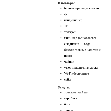
В номере:
банные принадлежности
фен
кондиционер
ТВ
телефон
мини-бар (обновляется
ежедневно — вода,
безалкогольные напитки и
пиво)
чайник
утюг и гладильная доска
Wi-Fi (бесплатно)
сейф
Услуги:
тренажерный зал
аэробика
йога
теннис