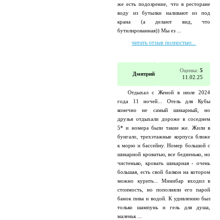
же есть подозрение, что в ресторане
воду из бутылки наливают из под
крана (а делают вид, что
бутилированная)) Мы ез ...
читать отзыв полностью...
Оценка:
5
Дмитрий
11.02.25
Отдыхал с Женой в июле 2024
года 11 ночей... Отель для Кубы
конечно не самый шикарный, но
друзья отдыхали дороже в соседнем
5* и номера были такие же. Жили в
бунгало, трехэтажные корпуса ближе
к морю и бассейну. Номер большой с
шикарной кроватью, все бедненько, но
чистенько, кровать шикарная - очень
большая, есть свой балкон на котором
можно курить... Минибар входил в
стоимость, но пополняли его парой
банок пива и водой. К удивлению был
только шампунь и гель для душа,
маленьк ...