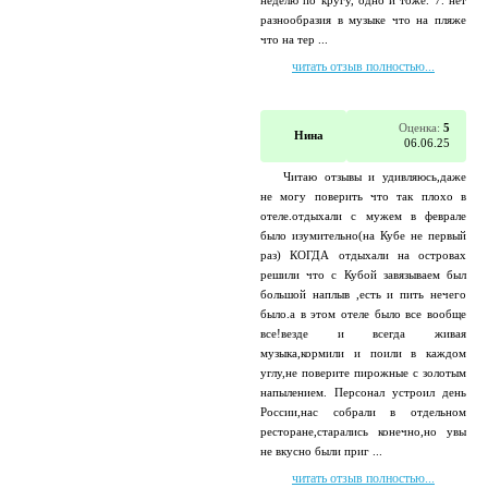
неделю по кругу, одно и тоже. 7. нет
разнообразия в музыке что на пляже
что на тер ...
читать отзыв полностью...
Оценка:
5
Нина
06.06.25
Читаю отзывы и удивляюсь,даже
не могу поверить что так плохо в
отеле.отдыхали с мужем в феврале
было изумительно(на Кубе не первый
раз) КОГДА отдыхали на островах
решили что с Кубой завязываем был
большой наплыв ,есть и пить нечего
было.а в этом отеле было все вообще
все!везде и всегда живая
музыка,кормили и поили в каждом
углу,не поверите пирожные с золотым
напылением. Персонал устроил день
России,нас собрали в отдельном
ресторане,старались конечно,но увы
не вкусно были приг ...
читать отзыв полностью...