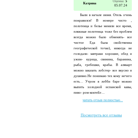
Оценка:
5
Катрина
05.07.24
Были в начале июня. Отель очень
понравился! В номере чисто ,
полотенца и белье меняли все время,
пляжные полотенца тоже без проблем
всегда можно было обменять- все
чистое Еда была свойственна
географической точке), никогда не
голодали- завтраки хорошие, обед и
ужин- курица, свинина, баранина,
рыба, гребешки, крабы. В алякарт
можно заказать лобстер- все вкусно и
душевно.Не понимаю тех кому нечего
есть… Утром в лобби баре можно
выпить холодной испанской кавы,
пиво- ром-коктейл ...
читать отзыв полностью...
Посмотреть все отзывы