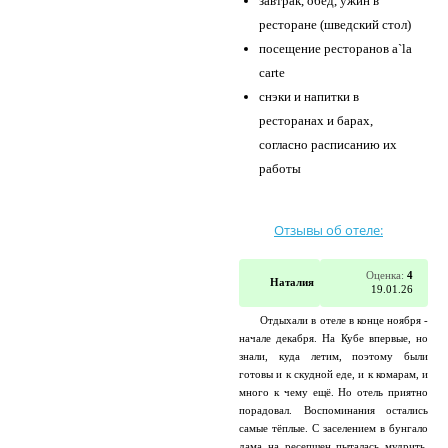
завтрак, обед, ужин в
ресторане (шведский стол)
посещение ресторанов a`la
carte
снэки и напитки в
ресторанах и барах,
согласно расписанию их
работы
Отзывы об отеле:
Оценка:
4
Наталия
19.01.26
Отдыхали в отеле в конце ноября -
начале декабря. На Кубе впервые, но
знали, куда летим, поэтому были
готовы и к скудной еде, и к комарам, и
много к чему ещё. Но отель приятно
порадовал. Воспоминания остались
самые тёплые. С заселением в бунгало
дама на ресепшен пыталась мудрить,