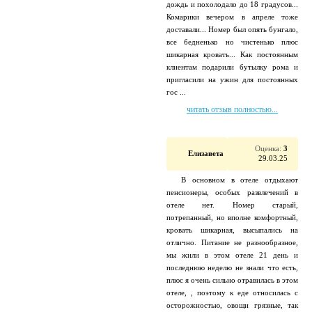
дождь и похолодало до 18 градусов...
Комарики вечером в апреле тоже
доставали... Номер был опять бунгало,
все бедненько но чистенько плюс
шикарная кровать... Как постоянным
клиентам подарили бутылку рома и
пригласили на ужин для постоянных
гос ...
читать отзыв полностью...
Оценка:
3
Елизавета
29.03.25
В основном в отеле отдыхают
пенсионеры, особых развлечений в
отеле нет. Номер старый,
потрепанный, но вполне комфортный,
кровать шикарная, высыпались на
отлично. Питание не разнообразное,
мы жили в этом отеле 21 день и
последнюю неделю не знали что есть,
плюс я очень сильно отравилась в этом
отеле, , поэтому к еде относилась с
осторожностью, овощи грязные, так