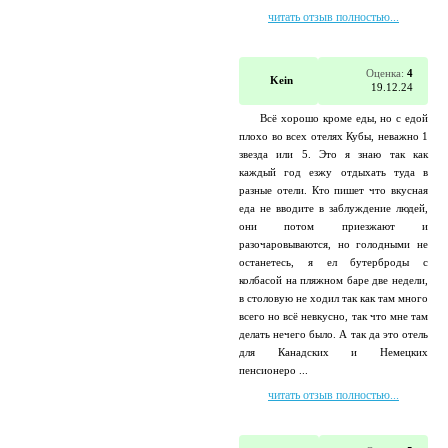
читать отзыв полностью...
Оценка:
4
Kein
19.12.24
Всё хорошо кроме еды, но с едой
плохо во всех отелях Кубы, неважно 1
звезда или 5. Это я знаю так как
каждый год езжу отдыхать туда в
разные отели. Кто пишет что вкусная
еда не вводите в заблуждение людей,
они потом приезжают и
разочаровываются, но голодными не
останетесь, я ел бутерброды с
колбасой на пляжном баре две недели,
в столовую не ходил так как там много
всего но всё невкусно, так что мне там
делать нечего было. А так да это отель
для Канадских и Немецких
пенсионеро ...
читать отзыв полностью...