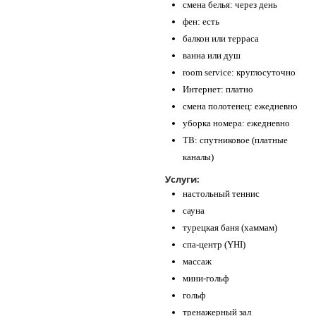
смена белья: через день
фен: есть
балкон или терраса
ванна или душ
room service: круглосуточно
Интернет: платно
смена полотенец: ежедневно
уборка номера: ежедневно
ТВ: спутниковое (платные
каналы)
Услуги:
настольный теннис
сауна
турецкая баня (хаммам)
спа-центр (YHI)
массаж
мини-гольф
гольф
тренажерный зал