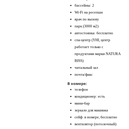
бассейны: 2
Wi-Fi на ресепшн
врач по вызову
парк (3000 м2)
автостоянка: бесплатно
спа-центр (YHI, центр
работает только с
продуктами марки NATURA
BISS)
читальный зал
почта/факс
В номере:
телефон
кондиционер: есть
мини-бар
зеркало для макияжа
сейф: в номере, бесплатно
вентилятор (потолочный)