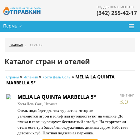
ПОДДЕРЖКА КЛИЕНТОВ
(342) 255-42-17
Пермь
Туры из Перми
ГЛАВНАЯ
СТРАНЫ
Подбор тура
Каталог стран и отелей
Горящие туры
»
»
»
MELIA LA QUINTA
Страны
Испания
Коста Дель Соль
Календарь туров
MARBELLA 5*
Цены дня
РЕЙТИНГ
MELIA LA QUINTA MARBELLA 5*
3.0
Коста Дель Соль,
Испания
Страны
Отель подойдет для тех туристов, которые
увлекаются игрой в гольф или путешествуют на машине. До
Как купить
пляжа в сезон курсирует бесплатный автобус. На территории
отеля есть три бассейна, окруженных дивным садом. Работает
О нас
детский клуб. Платная подземная парковка.