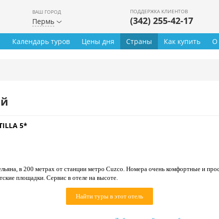
ПОДДЕРЖКА КЛИЕНТОВ
ВАШ ГОРОД
(342) 255-42-17
Пермь
ы
Календарь туров
Цены дня
Страны
Как купить
О
ей
TILLA 5*
льяна, в 200 метрах от станции метро Cuzco. Номера очень комфортные и про
етские площадки. Сервис в отеле на высоте.
Найти туры в этот отель