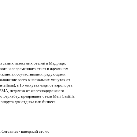
 из самых известных отелей в Мадриде,
кого и современного стиля в идеальном
ь являются соучастниками, радующими
оложение всего в нескольких минутах от
astellana), в 15 минутах езды от аэропорта
FEMA, недалеко от железнодорожного
о Бернабеу, превращает отель Meli Castilla
аршрута для отдыха или бизнеса.
 Сervantes - шведский стол с