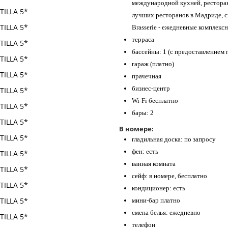
международной кухней, ресторан
лучших ресторанов в Мадриде, с
Brasserie - ежедневные комплексн
терраса
бассейны: 1 (с предоставлением 
гараж (платно)
прачечная
бизнес-центр
Wi-Fi бесплатно
бары: 2
В номере:
гладильная доска: по запросу
фен: есть
ванная комната
сейф: в номере, бесплатно
кондиционер: есть
мини-бар платно
смена белья: ежедневно
телефон