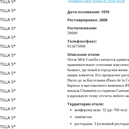
Добавить свой отзыв об этом отеле
Дата основания:
1970
Реставрирован:
2008
Расположение:
50000
Телефон/факс:
915675000
Описание отеля:
Отель Meli Castilla считается одним
привлекательное сочетание классичес
балансе, где покой и городская жизн
наших клиентов. Его прекрасное расп
Пасео де ла Кастельяна (Paseo de la C
Барахас и выставочного комплекса I
вокзала Chamartin и стадиона Сантьяг
в идеальную точку отсчета любого м
Территория отеля:
конференц-залы: 32 (до 700 чел)
химчистка
рестораны: 3 (основной ресторан