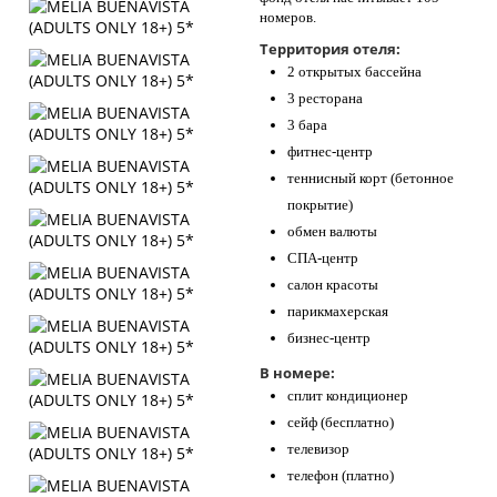
номеров.
Территория отеля:
2 открытых бассейна
3 ресторана
3 бара
фитнес-центр
теннисный корт (бетонное
покрытие)
обмен валюты
СПА-центр
салон красоты
парикмахерская
бизнес-центр
В номере:
сплит кондиционер
сейф (бесплатно)
телевизор
телефон (платно)