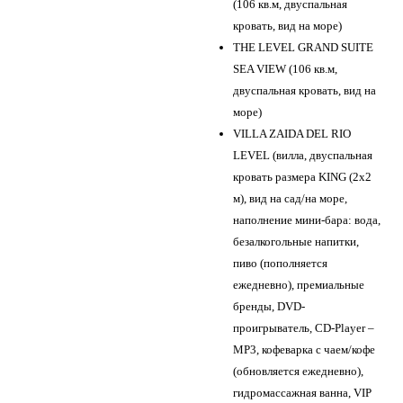
(106 кв.м, двуспальная
кровать, вид на море)
THE LEVEL GRAND SUITE
SEA VIEW (106 кв.м,
двуспальная кровать, вид на
море)
VILLA ZAIDA DEL RIO
LEVEL (вилла, двуспальная
кровать размера KING (2x2
м), вид на сад/на море,
наполнение мини-бара: вода,
безалкогольные напитки,
пиво (пополняется
ежедневно), премиальные
бренды, DVD-
проигрыватель, CD-Player –
MP3, кофеварка с чаем/кофе
(обновляется ежедневно),
гидромассажная ванна, VIP