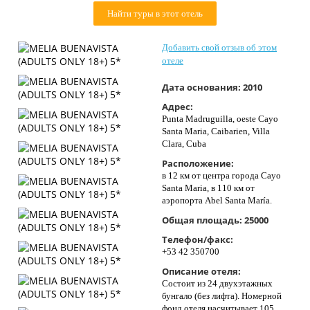
Контакты
Найти туры в этот отель
Добавить свой отзыв об этом
отеле
Дата основания:
2010
Адрес:
Punta Madruguilla, oeste Cayo
Santa Maria, Caibarien, Villa
Clara, Cuba
Расположение:
в 12 км от центра города Cayo
Santa Maria, в 110 км от
аэропорта Abel Santa María.
Общая площадь:
25000
Телефон/факс:
+53 42 350700
Описание отеля:
Состоит из 24 двухэтажных
бунгало (без лифта). Номерной
фонд отеля насчитывает 105