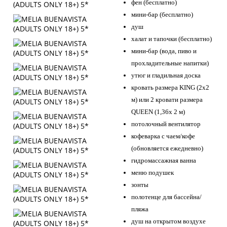
фен (бесплатно)
мини-бар (бесплатно)
душ
халат и тапочки (бесплатно)
мини-бар (вода, пиво и
прохладительные напитки)
утюг и гладильная доска
кровать размера KING (2x2
м) или 2 кровати размера
QUEEN (1,36x 2 м)
потолочный вентилятор
кофеварка с чаем/кофе
(обновляется ежедневно)
гидромассажная ванна
меню подушек
зонты
полотенце для бассейна/
пляжа
душ на открытом воздухе