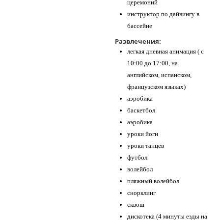
церемоний
инструктор по дайвингу в
бассейне
Развлечения:
легкая дневная анимация ( с
10:00 до 17:00, на
английском, испанском,
французском языках)
аэробика
баскетбол
аэробика
уроки йоги
уроки танцев
футбол
волейбол
пляжный волейбол
снорклинг
сквош
дискотека (4 минуты езды на