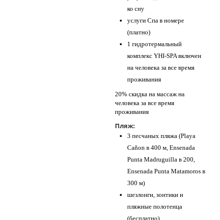
ко сну
услуги Спа в номере
(платно)
1 гидротермальный
комплекс YHI-SPA включен
на человека за все время
проживания
20% скидка на массаж на
человека за все время
проживания
Пляж:
3 песчаных пляжа (Playa
Cañon в 400 м, Ensenada
Punta Madruguilla в 200,
Ensenada Punta Matamoros в
300 м)
шезлонги, зонтики и
пляжные полотенца
(бесплатно)