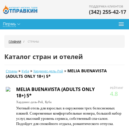
ПОДДЕРЖКА КЛИЕНТОВ
(342) 255-42-17
Пермь
Туры из Перми
ГЛАВНАЯ
СТРАНЫ
Подбор тура
Каталог стран и отелей
Горящие туры
»
»
»
MELIA BUENAVISTA
Страны
Куба
Хардинес-дель-Рей
Календарь туров
(ADULTS ONLY 18+) 5*
Цены дня
РЕЙТИНГ
MELIA BUENAVISTA (ADULTS ONLY
4.8
18+) 5*
Страны
Хардинес-дель-Рей,
Куба
Уютный отель для взрослых в окружении трех белоснежных
Как купить
пляжей. Современные комфортабельные номера, большой набор
услуг, высокий уровень сервиса, собственный спа-салон.
О нас
Подойдет для спокойного отдыха, романтического отпуска.