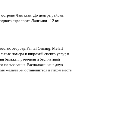
а острове Лангкави. До центра района
дного аэропорта Лангкави - 12 км.
остях oгорода Pantai Cenang, Melati
льные номера и широкий спектр услуг, в
ия багажа, прачечная и бесплатный
го пользования. Расположение в двух
рые желали бы остановиться в тихом месте