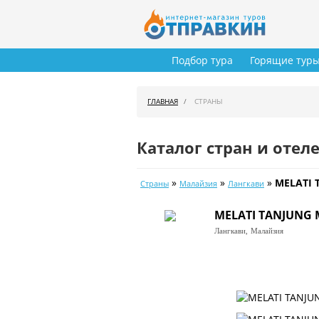
Подбор тура
Горящие тур
ГЛАВНАЯ
СТРАНЫ
Каталог стран и отел
»
»
»
MELATI 
Страны
Малайзия
Лангкави
MELATI TANJUNG 
Лангкави,
Малайзия