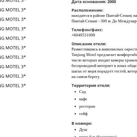
Дата основания:
2000
Расположение:
находится в районе Пантай-Сенанг, н
Пантай-Сенанг - 300 м. До Междунаро
Телефон/факс:
+6049551099
Описание отеля:
Разместившись в живописных окрестн
Tanjung Motel предлагает комфортабе
число которых входит камеры хранен
беспроводной интернет в зонах обще
шагах от моря порадует гостей, кото
на самом берегу.
Территория отеля:
Сад
кафе
ресторан
сейф
В номере:
Душ
мини-бар (бесплатно)