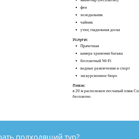
фен
холодильник
чайник
утюг, гладильная доска
Услуги:
Прачечная
камера хранения багажа
бесплатный Wi-Fi
водные развлечения и спорт
экскурсионное бюро
Пляж:
в 20 м расположен песчаный пляж Ce
бесплатно.
рать подходящий тур?