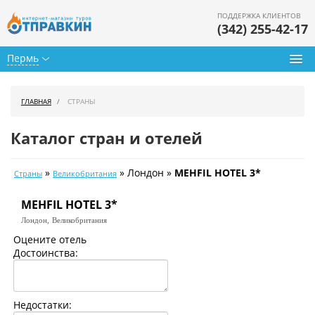
ПОДДЕРЖКА КЛИЕНТОВ
(342) 255-42-17
Пермь
Туры из Перми
ГЛАВНАЯ
СТРАНЫ
Подбор тура
Каталог стран и отелей
Горящие туры
»
» Лондон »
MEHFIL HOTEL 3*
Страны
Великобритания
Календарь туров
MEHFIL HOTEL 3*
Цены дня
Лондон,
Великобритания
Страны
Оцените отель
Достоинства:
Как купить
О нас
Недостатки: