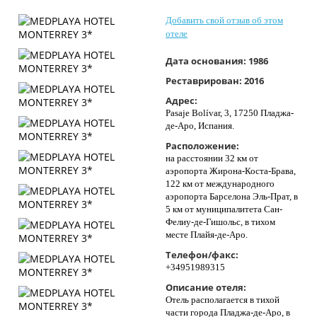
Контакты
Добавить свой отзыв об этом
отеле
Дата основания:
1986
Реставрирован:
2016
Адрес:
Pasaje Bolívar, 3, 17250 Пладжа-
де-Аро, Испания.
Расположение:
на расстоянии 32 км от
аэропорта Жирона-Коста-Брава,
122 км от международного
аэропорта Барселона Эль-Прат, в
5 км от муниципалитета Сан-
Фелиу-де-Гишольс, в тихом
месте Плайя-де-Аро.
Телефон/факс:
+34951989315
Описание отеля:
Отель располагается в тихой
части города Пладжа-де-Аро, в