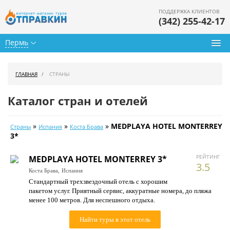
ПОДДЕРЖКА КЛИЕНТОВ
(342) 255-42-17
Пермь
Туры из Перми
ГЛАВНАЯ
СТРАНЫ
Подбор тура
Каталог стран и отелей
Горящие туры
»
»
»
MEDPLAYA HOTEL MONTERREY
Страны
Испания
Коста Брава
Календарь туров
3*
Цены дня
РЕЙТИНГ
MEDPLAYA HOTEL MONTERREY 3*
3.5
Коста Брава,
Испания
Страны
Стандартный трехзвездочный отель с хорошим
пакетом услуг. Приятный сервис, аккуратные номера, до пляжа
Как купить
менее 100 метров. Для неспешного отдыха.
О нас
Найти туры в этот отель