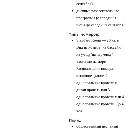
сентября)
дневные развлекательные
программы (с середины
июня до середины сентября)
Типы номеров:
Standard Room — 20 кв. м.
Вид из номера: на бассейн/
на улицу/на парковку/
частично на море.
Расположение номера:
основное здание. 2
односпальные кровати и 1
диван-кровать или 3
односпальные кровати или 4
односпальные кровати. До 4
чел.
Пляж:
общественный песчаный