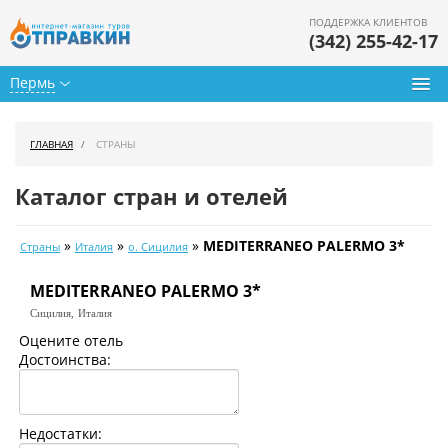
ПОДДЕРЖКА КЛИЕНТОВ
(342) 255-42-17
Пермь
Туры из Перми
ГЛАВНАЯ
СТРАНЫ
Подбор тура
Каталог стран и отелей
Горящие туры
»
»
»
MEDITERRANEO PALERMO 3*
Страны
Италия
о. Сицилия
Календарь туров
MEDITERRANEO PALERMO 3*
Цены дня
Сицилия,
Италия
Страны
Оцените отель
Достоинства:
Как купить
О нас
Недостатки: