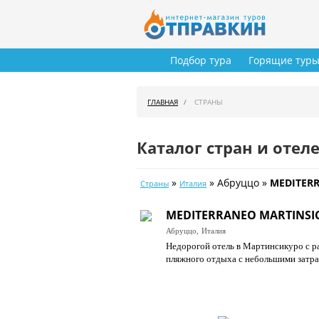
Подбор тура
Горящие тур
ГЛАВНАЯ
СТРАНЫ
Каталог стран и отел
»
» Абруццо »
MEDITER
Страны
Италия
MEDITERRANEO MARTINSI
Абруццо,
Италия
Недорогой отель в Мартинсикуро с р
пляжного отдыха с небольшими затра