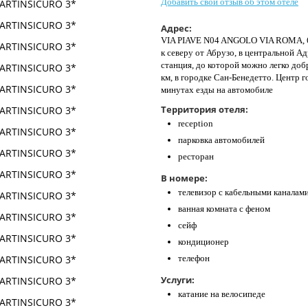
Добавить свой отзыв об этом отеле
Адрес:
VIA PIAVE N04 ANGOLO VIA ROMA, 
к северу от Абрузо, в центральной 
станция, до которой можно легко добр
км, в городке Сан-Бенедетто. Центр 
минутах езды на автомобиле
Территория отеля:
reception
парковка автомобилей
ресторан
В номере:
телевизор с кабельными каналам
ванная комната с феном
сейф
кондиционер
телефон
Услуги:
катание на велосипеде