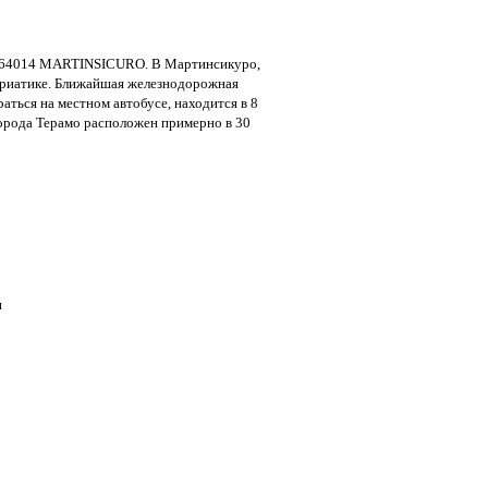
64014 MARTINSICURO. В Мартинсикуро,
Адриатике. Ближайшая железнодорожная
аться на местном автобусе, находится в 8
города Терамо расположен примерно в 30
и