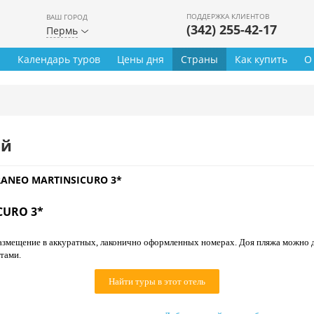
ПОДДЕРЖКА КЛИЕНТОВ
ВАШ ГОРОД
(342) 255-42-17
Пермь
ы
Календарь туров
Цены дня
Страны
Как купить
О
ей
RANEO MARTINSICURO 3*
CURO 3*
азмещение в аккуратных, лаконично оформленных номерах. Доя пляжа можно д
тами.
Найти туры в этот отель