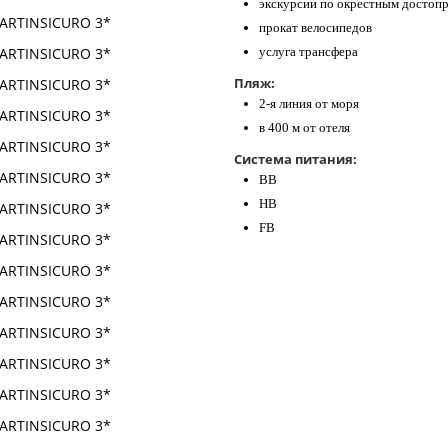
экскурсии по окрестным достоп
прокат велосипедов
услуга трансфера
Пляж:
2-я линия от моря
в 400 м от отеля
Система питания:
ВВ
НВ
FB