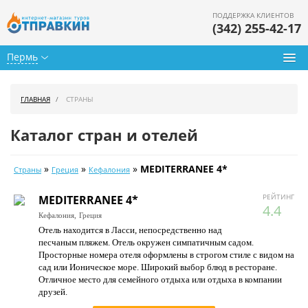
ПОДДЕРЖКА КЛИЕНТОВ
(342) 255-42-17
Пермь
Туры из Перми
ГЛАВНАЯ
СТРАНЫ
Подбор тура
Каталог стран и отелей
Горящие туры
»
»
»
MEDITERRANEE 4*
Страны
Греция
Кефалония
Календарь туров
РЕЙТИНГ
MEDITERRANEE 4*
Цены дня
4.4
Кефалония,
Греция
Отель находится в Ласси, непосредственно над
Страны
песчаным пляжем. Отель окружен симпатичным садом.
Просторные номера отеля оформлены в строгом стиле с видом на
Как купить
сад или Ионическое море. Широкий выбор блюд в ресторане.
Отличное место для семейного отдыха или отдыха в компании
О нас
друзей.