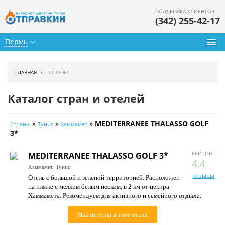
ПОДДЕРЖКА КЛИЕНТОВ
(342) 255-42-17
Пермь
Туры из Перми
ГЛАВНАЯ
СТРАНЫ
Подбор тура
Каталог стран и отелей
Горящие туры
»
»
»
MEDITERRANEE THALASSO GOLF
Страны
Тунис
Хаммамет
Календарь туров
3*
Цены дня
РЕЙТИНГ
MEDITERRANEE THALASSO GOLF 3*
4.4
Хаммамет,
Тунис
Страны
отзывы
Отель с большой и зелёной территорией. Расположен
на пляже с мелким белым песком, в 2 км от центра
Как купить
Хаммамета. Рекомендуем для активного и семейного отдыха.
О нас
Найти туры в этот отель