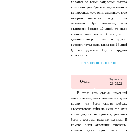
хорошее со всеми вопросами быстро
помогают разобраться, единственное
из персонала есть один администратор
который пытается надуть при
заселении. При заселении, если
отдыхаете больше 10 дней, то надо
платить налог как за 10 дней, а тот
администратор с нас и других
русских хотел взять как за все 14 дней
(у тех русских 12), с трудом
получилось ...
читать отзыв полностью...
Оценка:
2
Ольга
20.09.21
В отеле есть старый номерной
фонд и новый, меня заселили в старый
номер, где была старая мебель,
отсутствовала лейка на душе, т.е. душ
после дороги не принять, раковина
была с засором, вода не уходила. В
номере были огромные тараканы,
ползали даже при свете. На