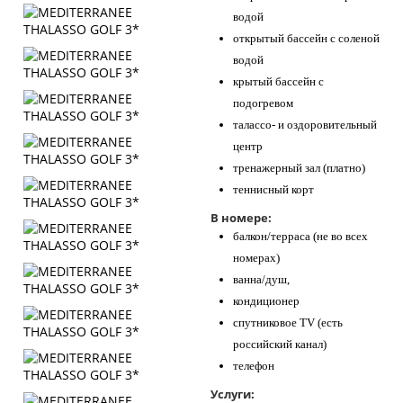
водой
открытый бассейн с соленой
водой
крытый бассейн с
подогревом
талассо- и оздоровительный
центр
тренажерный зал (платно)
теннисный корт
В номере:
балкон/терраса (не во всех
номерах)
ванна/душ,
кондиционер
спутниковое TV (есть
российский канал)
телефон
Услуги: