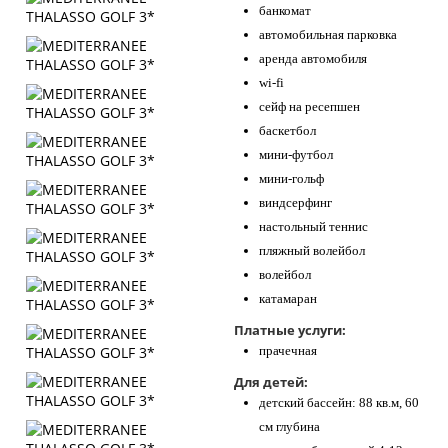
банкомат
автомобильная парковка
аренда автомобиля
wi-fi
сейф на ресепшен
баскетбол
мини-футбол
мини-гольф
виндсерфинг
настольный теннис
пляжный волейбол
волейбол
катамаран
Платные услуги:
прачечная
Для детей:
детский бассейн: 88 кв.м, 60
см глубина