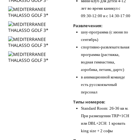
мини-клуб для детей 4-12
лет во время каникул с
09:30-12:00 и с 14:30-17:00
Развлечения:
шоу-программа (с июня по
сентябрь)
спортивно-развлекательная
программа (растяжка,
водная гимнастика,
аэробика, петанк, дартс)
в анимационной команде
есть русскоязычный
персонал
Типы номеров:
Standard Room: 26-36 кв м.
При размещении TRP+1CH
или DBL+2CH: 1 кровать
king size + 2 софы