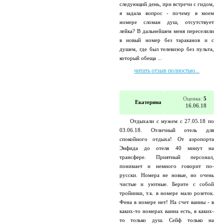
следующий день, при встречи с гидом,
я задала вопрос - почему в моем
номере сломан душ, отсутствует
лейка? В дальнейшем меня переселили
в новый номер без тараканов и с
душем, где был телевизор без пульта,
который обеща ...
читать отзыв полностью...
Оценка:
5
Екатерина
16.06.18
Отдыхали с мужем с 27.05.18 по
03.06.18. Отличный отель для
спокойного отдыха! От аэропорта
Энфида до отеля 40 минут на
трансфере. Приятный персонал,
понимает и немного говорит по-
русски. Номера не новые, но очень
чистые и уютные. Берите с собой
тройники, т.к. в номере мало розеток.
Фена в номере нет! На счет ванны - в
каких-то номерах ванна есть, в каких-
то только душ. Сейф только на