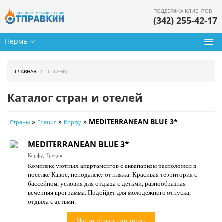
ПОДДЕРЖКА КЛИЕНТОВ
(342) 255-42-17
Пермь
Туры из Перми
ГЛАВНАЯ
СТРАНЫ
Подбор тура
Каталог стран и отелей
Горящие туры
»
»
»
MEDITERRANEAN BLUE 3*
Страны
Греция
Корфу
Календарь туров
MEDITERRANEAN BLUE 3*
Цены дня
Корфу,
Греция
Комплекс уютных апартаментов с аквапарком расположен в
Страны
поселке Кавос, неподалеку от пляжа. Красивая территория с
бассейном, условия для отдыха с детьми, разнообразная
Как купить
вечерняя программа. Подойдет для молодежного отпуска,
отдыха с детьми.
О нас
Найти туры в этот отель