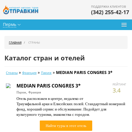
ПОДДЕРЖКА КЛИЕНТОВ
(342) 255-42-17
Пермь
Туры из Перми
ГЛАВНАЯ
СТРАНЫ
Подбор тура
Каталог стран и отелей
Горящие туры
»
»
»
MEDIAN PARIS CONGRES 3*
Страны
Франция
Париж
Календарь туров
РЕЙТИНГ
MEDIAN PARIS CONGRES 3*
Цены дня
3.4
Париж,
Франция
Отель расположен в центре, недалеко от
Страны
Триумфальной арки и Елисейских полей. Стандартный номерной
фонд, хороший сервис и обслуживание. Подойдет для
Как купить
культурного туризма, знакомства с городом.
О нас
Найти туры в этот отель