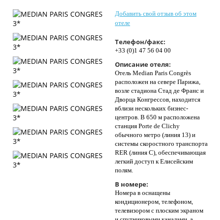
Контакты
Добавить свой отзыв об этом
отеле
Телефон/факс:
+33 (0)1 47 56 04 00
Описание отеля:
Отель Median Paris Congrès
расположен на севере Парижа,
возле стадиона Стад де Франс и
Дворца Конгрессов, находится
вблизи нескольких бизнес-
центров. В 650 м расположена
станция Porte de Clichy
обычного метро (линия 13) и
системы скоростного транспорта
RER (линия C), обеспечивающая
легкий доступ к Елисейским
полям.
В номере:
Номера в оснащены
кондиционером, телефоном,
телевизором с плоским экраном
и спутниковыми каналами, а