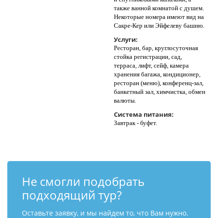
также ванной комнатой с душем.
Некоторые номера имеют вид на
Сакре-Кер или Эйфелеву башню.
Услуги:
Ресторан, бар, круглосуточная
стойка регистрации, сад,
терраса, лифт, сейф, камера
хранения багажа, кондиционер,
ресторан (меню), конференц-зал,
банкетный зал, химчистка, обмен
валюты.
Система питания:
Завтрак - буфет.
Не смогли подобрать
подходящий тур?
Оставьте заявку, и мы найдем то, что Вам нужно.