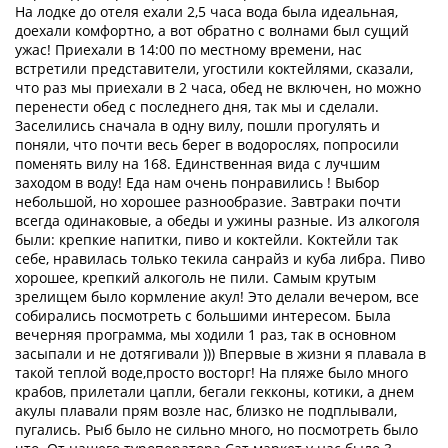
На лодке до отеля ехали 2,5 часа вода была идеальная,
доехали комфортно, а вот обратно с волнами был сущий
ужас! Приехали в 14:00 по местному времени, нас
встретили представители, угостили коктейлями, сказали,
что раз мы приехали в 2 часа, обед не включен, но можно
перенести обед с последнего дня, так мы и сделали.
Заселились сначала в одну вилу, пошли прогулять и
поняли, что почти весь берег в водорослях, попросили
поменять вилу на 168. Единственная вида с лучшим
заходом в воду! Еда нам очень понравились ! Выбор
небольшой, но хорошее разнообразие. Завтраки почти
всегда одинаковые, а обеды и ужины разные. Из алкоголя
были: крепкие напитки, пиво и коктейли. Коктейли так
себе, нравилась только текила санрайз и куба либра. Пиво
хорошее, крепкий алкоголь не пили. Самым крутым
зрелищем было кормление акул! Это делали вечером, все
собирались посмотреть с большими интересом. Была
вечерняя программа, мы ходили 1 раз, так в основном
засыпали и не дотягивали ))) Впервые в жизни я плавала в
такой теплой воде,просто восторг! На пляже было много
крабов, прилетали цапли, бегали гекконы, котики, а днем
акулы плавали прям возле нас, близко не подплывали,
пугались. Рыб было не сильно много, но посмотреть было