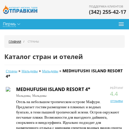
ПОДДЕРЖКА КЛИЕНТОВ
(342) 255-42-17
Пермь
Туры из Перми
ГЛАВНАЯ
СТРАНЫ
Подбор тура
Каталог стран и отелей
Горящие туры
»
»
»
MEDHUFUSHI ISLAND RESORT
Страны
Мальдивы
Мальдивы
Календарь туров
4*
Цены дня
РЕЙТИНГ
MEDHUFUSHI ISLAND RESORT 4*
4.4
Мальдивы,
Мальдивы
Страны
отзывы
Отель на небольшом тропическом острове Мафури.
Предлагает гостям размещение в пляжных и водных
Как купить
бунгало, в тени пышной тропической зелени. Остров окружают
песчаные пляжи. Возможности для выездного дайвинга,
О нас
снорклинга и виндсерфинга. Идеально подходит для
размеренного отдыха с широким спектром водных видов спорта