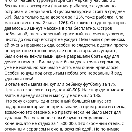
что. От нашего туроператора Сат маркет у нас было 3
бесплатных экскурсии ( ночная рыбалка, экскурсия по
островам и снорклинг). В целом экскурсии стоят в среднем
60$, была только одна дорогая за 125$, тоже рыбалка. Спа
массаж всего тела 2 часа -126$. От каких то туроператоров
давалось 30 минут массажа в спа бесплатно. Остров
небольшой, очень зеленый, красивый, все очень ухожено,
чисто, до сих пор восторг не уходит ! Мы были с ребенком,
ей очень нравилась еда, особенно сладости, к детям просто
невероятное отношение, все очень старались угодить,
были очень вежливыми, даже разрешали брать еду для
дочки в номер. . Вилла у нас была достаточно скромная,
уже не новая, но все было чисто, нам очень нравилось!
Особенно душ под открытым небом, это нереальный вид
удовольствия!
В отеле есть магазин, купили ребенку футболку за 17$.
Цены на взрослого в среднем 40-50$. На сноркдинг можно
взять в аренду ласты и маску, у нас вышло 13$.
Что хочу сказать, единственный большой минус это
водоросли которые не приплывали, а прям росли из песка,
возможно это сезонно, но практически не было мест для
купания. Все остальное нам безумно понравилось.
Конечно, это не отдых за 1 500 000. Это скромный отель, с
отличным сервисом и очень вкусной едой. Не понимаю