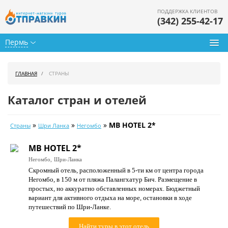
ПОДДЕРЖКА КЛИЕНТОВ
(342) 255-42-17
Пермь
Туры из Перми
ГЛАВНАЯ
СТРАНЫ
Подбор тура
Каталог стран и отелей
Горящие туры
»
»
»
MB HOTEL 2*
Страны
Шри Ланка
Негомбо
Календарь туров
MB HOTEL 2*
Цены дня
Негомбо,
Шри-Ланка
Скромный отель, расположенный в 5-ти км от центра города
Страны
Негомбо, в 150 м от пляжа Палангхатур Бич. Размещение в
простых, но аккуратно обставленных номерах. Бюджетный
Как купить
вариант для активного отдыха на море, остановки в ходе
путешествий по Шри-Ланке.
О нас
Найти туры в этот отель