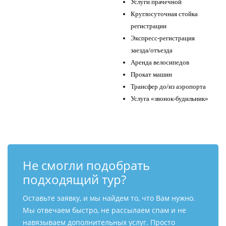
Услуги прачечной
Круглосуточная стойка
регистрации
Экспресс-регистрация
заезда/отъезда
Аренда велосипедов
Прокат машин
Трансфер до/из аэропорта
Услуга «звонок-будильник»
Не смогли подобрать
подходящий тур?
Оставьте заявку, и мы найдем то, что Вам нужно.
Мы отвечаем быстро, не рассылаем спам и не
навязываем дополнительных услуг. Просто