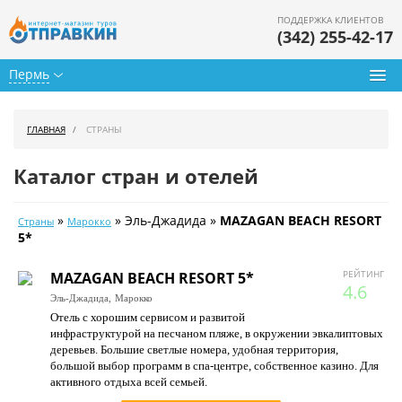
ПОДДЕРЖКА КЛИЕНТОВ
(342) 255-42-17
Пермь
Туры из Перми
ГЛАВНАЯ
СТРАНЫ
Подбор тура
Каталог стран и отелей
Горящие туры
»
» Эль-Джадида »
MAZAGAN BEACH RESORT
Страны
Марокко
Календарь туров
5*
Цены дня
РЕЙТИНГ
MAZAGAN BEACH RESORT 5*
4.6
Эль-Джадида,
Марокко
Страны
Отель с хорошим сервисом и развитой
инфраструктурой на песчаном пляже, в окружении эвкалиптовых
Как купить
деревьев. Большие светлые номера, удобная территория,
большой выбор программ в спа-центре, собственное казино. Для
О нас
активного отдыха всей семьей.