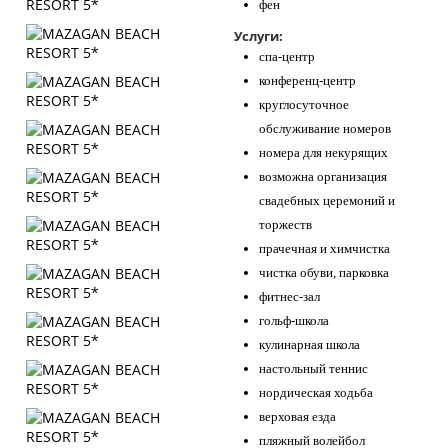
фен
Услуги:
спа-центр
конференц-центр
круглосуточное
обслуживание номеров
номера для некурящих
возможна организация
свадебных церемоний и
торжеств
прачечная и химчистка
чистка обуви, парковка
фитнес-зал
гольф-школа
кулинарная школа
настольный теннис
нордическая ходьба
верховая езда
пляжный волейбол