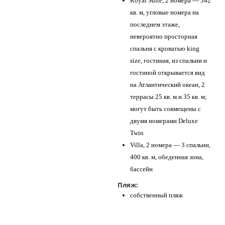
Royal Suite, 2 номера — 342
кв. м, угловые номера на
последнем этаже,
невероятно просторная
спальня с кроватью king
size, гостиная, из спальни и
гостиной открывается вид
на Атлантический океан, 2
террасы 25 кв. м и 35 кв. м;
могут быть совмещены с
двумя номерами Deluxe
Twin
Villa, 2 номера — 3 спальни,
400 кв. м, обеденная зона,
бассейн
Пляж:
собственный пляж