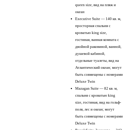
queen size, вид на пляж и
океан
Executive Suite — 140 кв. м,
просторная спальня с
кроватью king size,
гостиная, ванная комната с
двойной раковиной, ванной,
душевой кабиной,
отдельные туалеты, вид на
Атлантический океан; могут
быть совмещены с номерами
Deluxe Twin
Mazagan Suite — 82 кв. м,
спальня с кроватью king
size, гостиная, вид на гольф-
поля, лес и океан; могут
быть совмещены с номерами
Deluxe Twin