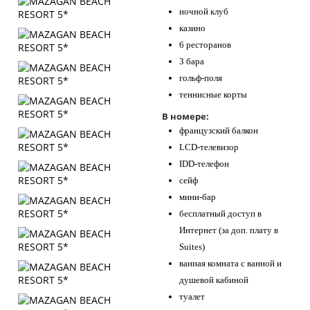
ночной клуб
казино
6 ресторанов
3 бара
гольф-поля
теннисные корты
В номере:
французский балкон
LCD-телевизор
IDD-телефон
сейф
мини-бар
бесплатный доступ в
Интернет (за доп. плату в
Suites)
ванная комната с ванной и
душевой кабиной
туалет