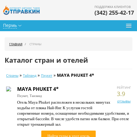
ПОДДЕРЖКА КЛИЕНТОВ
(342) 255-42-17
Пермь
Туры из Перми
ГЛАВНАЯ
СТРАНЫ
Подбор тура
Каталог стран и отелей
Горящие туры
»
»
»
MAYA PHUKET 4*
Страны
Тайланд
Пхукет
Календарь туров
РЕЙТИНГ
MAYA PHUKET 4*
Цены дня
3.9
Пхукет,
Таиланд
отзывы
Отель Maya Phuket расположен в нескольких минутах
Страны
ходьбы от пляжа Най-Янг. К услугам гостей
современные номера, оснащенные необходимыми удобствами, и
Как купить
открытый бассейн. В числе удобств патио или балкон. При отеле
открыт тренажерный зал.
О нас
Найти туры в этот отель