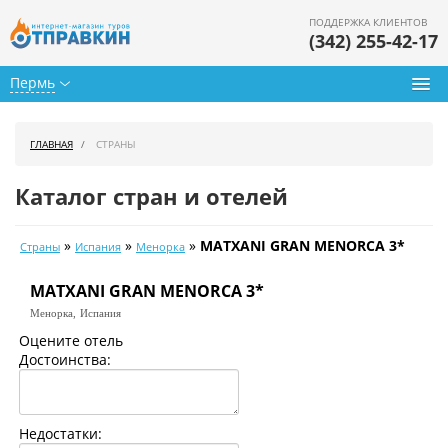
ПОДДЕРЖКА КЛИЕНТОВ
(342) 255-42-17
Пермь
Туры из Перми
ГЛАВНАЯ
СТРАНЫ
Подбор тура
Каталог стран и отелей
Горящие туры
»
»
»
MATXANI GRAN MENORCA 3*
Страны
Испания
Менорка
Календарь туров
MATXANI GRAN MENORCA 3*
Цены дня
Менорка,
Испания
Страны
Оцените отель
Достоинства:
Как купить
О нас
Недостатки: