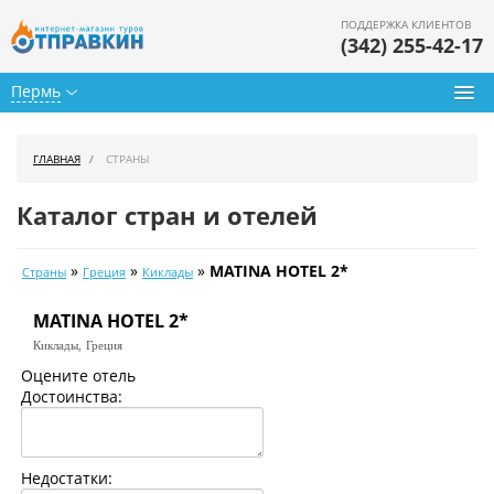
ПОДДЕРЖКА КЛИЕНТОВ
(342) 255-42-17
Пермь
Туры из Перми
ГЛАВНАЯ
СТРАНЫ
Подбор тура
Каталог стран и отелей
Горящие туры
»
»
»
MATINA HOTEL 2*
Страны
Греция
Киклады
Календарь туров
MATINA HOTEL 2*
Цены дня
Киклады,
Греция
Страны
Оцените отель
Достоинства:
Как купить
О нас
Недостатки: