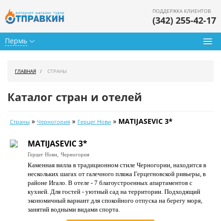
ПОДДЕРЖКА КЛИЕНТОВ
(342) 255-42-17
Пермь
Туры из Перми
ГЛАВНАЯ
СТРАНЫ
Подбор тура
Каталог стран и отелей
Горящие туры
»
»
»
MATIJASEVIC 3*
Страны
Черногория
Герцег Нови
Календарь туров
MATIJASEVIC 3*
Цены дня
Герцег Нови,
Черногория
Каменная вилла в традиционном стиле Черногории, находится в
Страны
нескольких шагах от галечного пляжа Герцегновской ривьеры, в
районе Игало. В отеле - 7 благоустроенных апартаментов с
Как купить
кухней. Для гостей - уютный сад на территории. Подходящий
экономичный вариант для спокойного отпуска на берегу моря,
О нас
занятий водными видами спорта.