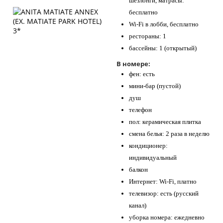
шезлонги, матрасы:
бесплатно
Wi-Fi в лобби, бесплатно
рестораны: 1
бассейны: 1 (открытый)
В номере:
фен: есть
мини-бар (пустой)
душ
телефон
пол: керамическая плитка
смена белья: 2 раза в неделю
кондиционер:
индивидуальный
балкон
Интернет: Wi-Fi, платно
телевизор: есть (русский
канал)
уборка номера: ежедневно