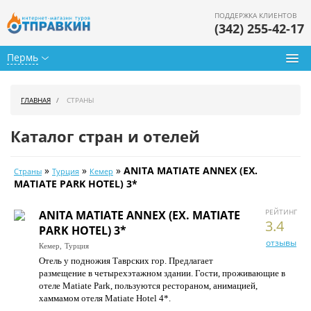
ПОДДЕРЖКА КЛИЕНТОВ
(342) 255-42-17
Пермь
Туры из Перми
ГЛАВНАЯ
СТРАНЫ
Подбор тура
Каталог стран и отелей
Горящие туры
»
»
»
ANITA MATIATE ANNEX (EX.
Страны
Турция
Кемер
Календарь туров
MATIATE PARK HOTEL) 3*
Цены дня
РЕЙТИНГ
ANITA MATIATE ANNEX (EX. MATIATE
3.4
PARK HOTEL) 3*
Страны
отзывы
Кемер,
Турция
Отель у подножия Таврских гор. Предлагает
Как купить
размещение в четырехэтажном здании. Гости, проживающие в
отеле Matiate Park, пользуются рестораном, анимацией,
О нас
хаммамом отеля Matiate Hotel 4*.