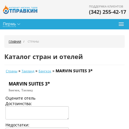
ПОДДЕРЖКА КЛИЕНТОВ
(342) 255-42-17
Пермь
Туры из Перми
ГЛАВНАЯ
СТРАНЫ
Подбор тура
Каталог стран и отелей
Горящие туры
»
»
»
MARVIN SUITES 3*
Страны
Таиланд
Бангкок
Календарь туров
MARVIN SUITES 3*
Цены дня
Бангкок,
Таиланд
Страны
Оцените отель
Достоинства:
Как купить
О нас
Недостатки: